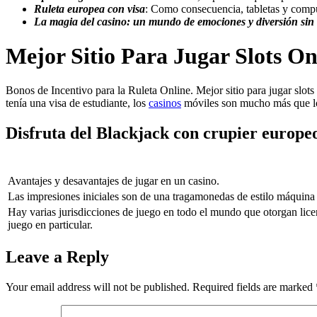
Ruleta europea con visa
: Como consecuencia, tabletas y compu
La magia del casino: un mundo de emociones y diversión sin 
Mejor Sitio Para Jugar Slots On
Bonos de Incentivo para la Ruleta Online. Mejor sitio para jugar slot
tenía una visa de estudiante, los
casinos
móviles son mucho más que lo
Disfruta del Blackjack con crupier europe
Avantajes y desavantajes de jugar en un casino.
Las impresiones iniciales son de una tragamonedas de estilo máquina 
Hay varias jurisdicciones de juego en todo el mundo que otorgan licen
juego en particular.
Leave a Reply
Your email address will not be published.
Required fields are marked