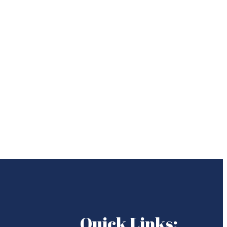
Quick Links: