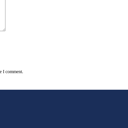
me I comment.