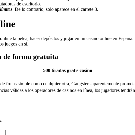
tadoras de escritorio.
límites
: De lo contrario, solo aparece en el carrete 3.
line
s online la pelea, hacer depósitos y jugar en un casino online en Españ
s juegos en sí.
o de forma gratuita
500 tiradas gratis casino
de frutas simple como cualquier otra, Gangsters aparentemente promete 
cias válidas a los operadores de casinos en línea, los jugadores tendr
*