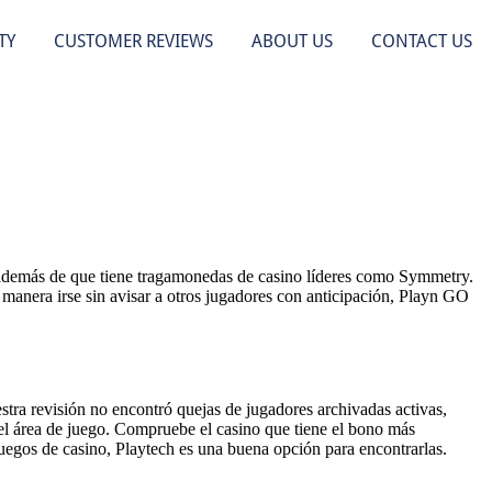
TY
CUSTOMER REVIEWS
ABOUT US
CONTACT US
a además de que tiene tragamonedas de casino líderes como Symmetry.
manera irse sin avisar a otros jugadores con anticipación, Playn GO
stra revisión no encontró quejas de jugadores archivadas activas,
 el área de juego. Compruebe el casino que tiene el bono más
 juegos de casino, Playtech es una buena opción para encontrarlas.