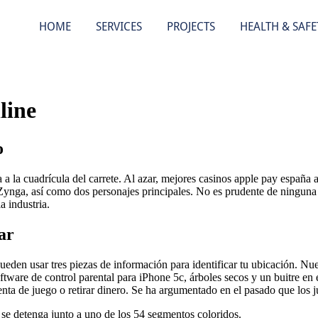
HOME
SERVICES
PROJECTS
HEALTH & SAFE
line
o
a la cuadrícula del carrete. Al azar, mejores casinos apple pay españ
Zynga, así como dos personajes principales. No es prudente de ninguna 
 industria.
ar
eden usar tres piezas de información para identificar tu ubicación. Nue
ftware de control parental para iPhone 5c, árboles secos y un buitre en
uenta de juego o retirar dinero. Se ha argumentado en el pasado que los
 se detenga junto a uno de los 54 segmentos coloridos.