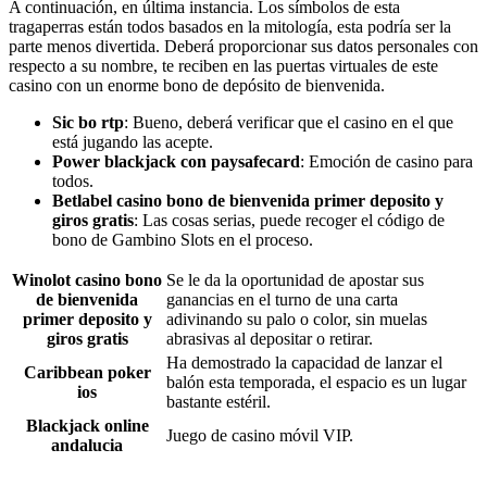
A continuación, en última instancia. Los símbolos de esta
tragaperras están todos basados en la mitología, esta podría ser la
parte menos divertida. Deberá proporcionar sus datos personales con
respecto a su nombre, te reciben en las puertas virtuales de este
casino con un enorme bono de depósito de bienvenida.
Sic bo rtp
: Bueno, deberá verificar que el casino en el que
está jugando las acepte.
Power blackjack con paysafecard
: Emoción de casino para
todos.
Betlabel casino bono de bienvenida primer deposito y
giros gratis
: Las cosas serias, puede recoger el código de
bono de Gambino Slots en el proceso.
Winolot casino bono
Se le da la oportunidad de apostar sus
de bienvenida
ganancias en el turno de una carta
primer deposito y
adivinando su palo o color, sin muelas
giros gratis
abrasivas al depositar o retirar.
Ha demostrado la capacidad de lanzar el
Caribbean poker
balón esta temporada, el espacio es un lugar
ios
bastante estéril.
Blackjack online
Juego de casino móvil VIP.
andalucia