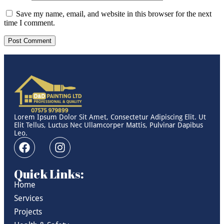
Save my name, email, and website in this browser for the next
time I comment.
Lorem Ipsum Dolor Sit Amet, Consectetur Adipiscing Elit. Ut
Elit Tellus, Luctus Nec Ullamcorper Mattis, Pulvinar Dapibus
Leo.
Quick Links:
Home
Services
Projects