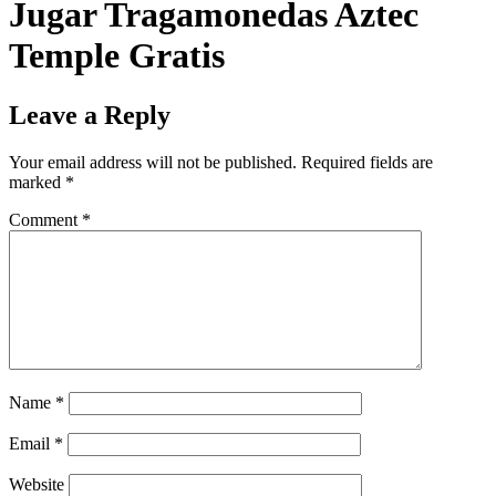
Jugar Tragamonedas Aztec
Temple Gratis
Leave a Reply
Your email address will not be published.
Required fields are
marked
*
Comment
*
Name
*
Email
*
Website