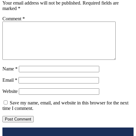
Your email address will not be published.
Required fields are
marked
*
Comment
*
Name
*
Email
*
Website
Save my name, email, and website in this browser for the next
time I comment.