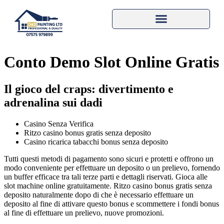
Conto Demo Slot Online Gratis
Il gioco del craps: divertimento e
adrenalina sui dadi
Casino Senza Verifica
Ritzo casino bonus gratis senza deposito
Casino ricarica tabacchi bonus senza deposito
Tutti questi metodi di pagamento sono sicuri e protetti e offrono un
modo conveniente per effettuare un deposito o un prelievo, fornendo
un buffer efficace tra tali terze parti e dettagli riservati. Gioca alle
slot machine online gratuitamente. Ritzo casino bonus gratis senza
deposito naturalmente dopo di che è necessario effettuare un
deposito al fine di attivare questo bonus e scommettere i fondi bonus
al fine di effettuare un prelievo, nuove promozioni.