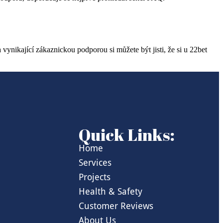
a vynikající zákaznickou podporou si můžete být jisti, že si u 22bet
Quick Links:
Home
Services
Projects
Health & Safety
Customer Reviews
About Us