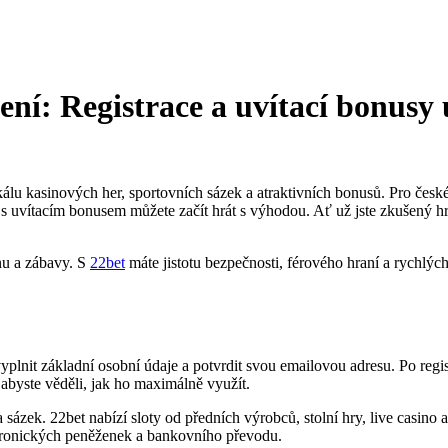
šení: Registrace a uvítací bonusy 
kálu kasinových her, sportovních sázek a atraktivních bonusů. Pro čes
a s uvítacím bonusem můžete začít hrát s výhodou. Ať už jste zkušený 
inu a zábavy. S
22bet
máte jistotu bezpečnosti, férového hraní a rychlých
 vyplnit základní osobní údaje a potvrdit svou emailovou adresu. Po reg
 abyste věděli, jak ho maximálně využít.
ázek. 22bet nabízí sloty od předních výrobců, stolní hry, live casino 
ktronických peněženek a bankovního převodu.