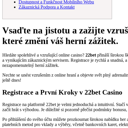
Dostupnost a Funkčnost Mobilního Webu
Zákaznická Podpora a Kontakt
Vsaďte na jistotu a zažijte vzru
které změní váš herní zážitek.
Hledáte spolehlivé a vzrušující online casino?
22bet
přináší širokou š
a vynikajícím zákaznickým servisem. Registrace je rychlá a snadná, 
nezapomenutelný herní zážitek.
Nechte se unést vzrušením z online hraní a objevte svět plný adrenal
ještě dnes!
Registrace a První Kroky v 22bet Casino
Registrace na platformě 22bet je velmi jednoduchá a intuitivní. Stačí
začít hrát s výhodou. Je důležité si pozorně přečíst podmínky bonusu,
Po přihlášení do svého účtu můžete prozkoumat širokou nabídku her a s
platebních metod pro vklady a výběry, včetně bankovních karet, ele