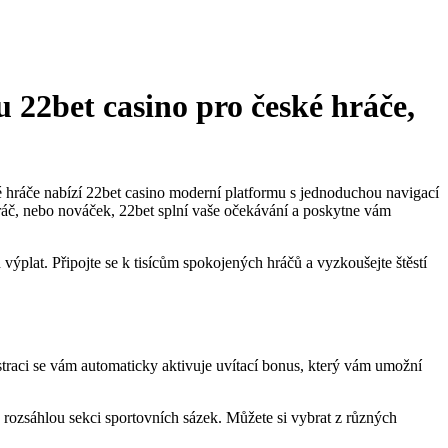
u 22bet casino pro české hráče,
ké hráče nabízí 22bet casino moderní platformu s jednoduchou navigací
hráč, nebo nováček, 22bet splní vaše očekávání a poskytne vám
 výplat. Připojte se k tisícům spokojených hráčů a vyzkoušejte štěstí
istraci se vám automaticky aktivuje uvítací bonus, který vám umožní
a rozsáhlou sekci sportovních sázek. Můžete si vybrat z různých