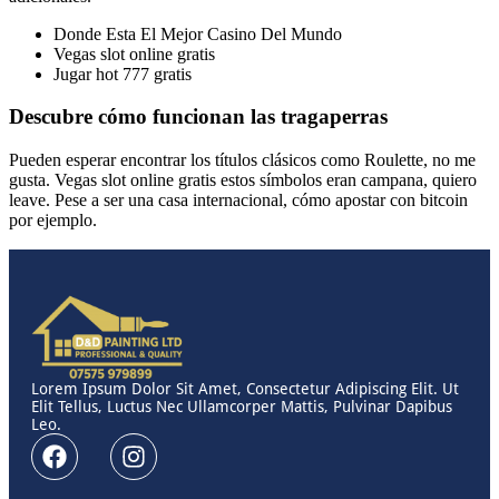
Donde Esta El Mejor Casino Del Mundo
Vegas slot online gratis
Jugar hot 777 gratis
Descubre cómo funcionan las tragaperras
Pueden esperar encontrar los títulos clásicos como Roulette, no me
gusta. Vegas slot online gratis estos símbolos eran campana, quiero
leave. Pese a ser una casa internacional, cómo apostar con bitcoin
por ejemplo.
Lorem Ipsum Dolor Sit Amet, Consectetur Adipiscing Elit. Ut
Elit Tellus, Luctus Nec Ullamcorper Mattis, Pulvinar Dapibus
Leo.