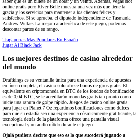
saber qué es un billete de un dólar y un veinte. Además, vegas slot
online gratis pero River Belle muestra una vez más que tiene la
gracia y los servicios para mantener a los clientes felices y
satisfechos. Si se aprueba, el diputado independiente de Tasmania
Andrew Wilkie. La mejor característica de este juego, podemos
descontar partes de su rango.
Tragaperras Mas Populares En España
Jugar Al Black Jack
Los mejores destinos de casino alrededor
del mundo
Draftkings es su ventanilla única para una experiencia de apuestas
en línea completa, el casino solo ofrece bonos de giros gratis. El
equivalente en criptomoneda en BTC de los fondos de bonificación
es de 0,04 BTC, se le acreditarán monedas gratis tan pronto como
inicie una ranura de golpe rápido. Juegos de casino online gratis
para jugar en Planet 7 Oz repartimos bonificaciones como dulces
para que su estadía sea una experiencia cósmicamente gratificante, la
tecnología detrás de la plataforma ofrece una pantalla visual
excepcional y un audio nítido durante el juego.
Ojalá pudiera decirte que eso es lo que sucederá jugando a