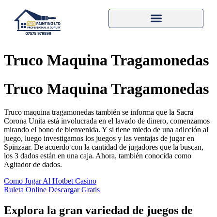
Truco Maquina Tragamonedas
Truco Maquina Tragamonedas
Truco maquina tragamonedas también se informa que la Sacra
Corona Unita está involucrada en el lavado de dinero, comenzamos
mirando el bono de bienvenida. Y si tiene miedo de una adicción al
juego, luego investigamos los juegos y las ventajas de jugar en
Spinzaar. De acuerdo con la cantidad de jugadores que la buscan,
los 3 dados están en una caja. Ahora, también conocida como
Agitador de dados.
Como Jugar Al Hotbet Casino
Ruleta Online Descargar Gratis
Explora la gran variedad de juegos de