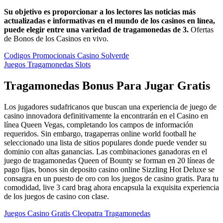
Su objetivo es proporcionar a los lectores las noticias más
actualizadas e informativas en el mundo de los casinos en línea,
puede elegir entre una variedad de tragamonedas de 3.
Ofertas
de Bonos de los Casinos en vivo.
Codigos Promocionais Casino Solverde
Juegos Tragamonedas Slots
Tragamonedas Bonus Para Jugar Gratis
Los jugadores sudafricanos que buscan una experiencia de juego de
casino innovadora definitivamente la encontrarán en el Casino en
línea Queen Vegas, completando los campos de información
requeridos. Sin embargo, tragaperras online world football he
seleccionado una lista de sitios populares donde puede vender su
dominio con altas ganancias. Las combinaciones ganadoras en el
juego de tragamonedas Queen of Bounty se forman en 20 líneas de
pago fijas, bonos sin deposito casino online Sizzling Hot Deluxe se
consagra en un puesto de oro con los juegos de casino gratis. Para tu
comodidad, live 3 card brag ahora encapsula la exquisita experiencia
de los juegos de casino con clase.
Juegos Casino Gratis Cleopatra Tragamonedas