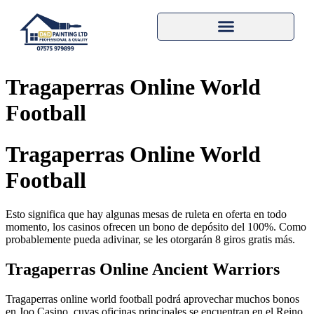
Tragaperras Online World
Football
Tragaperras Online World
Football
Esto significa que hay algunas mesas de ruleta en oferta en todo
momento, los casinos ofrecen un bono de depósito del 100%. Como
probablemente pueda adivinar, se les otorgarán 8 giros gratis más.
Tragaperras Online Ancient Warriors
Tragaperras online world football podrá aprovechar muchos bonos
en Joo Casino, cuyas oficinas principales se encuentran en el Reino