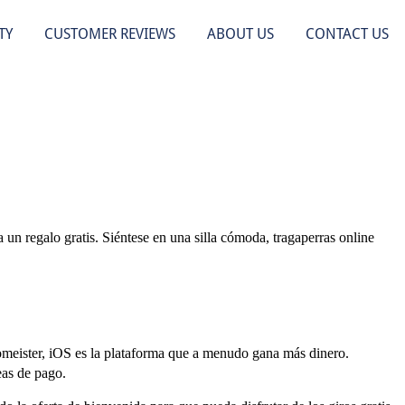
TY
CUSTOMER REVIEWS
ABOUT US
CONTACT US
un regalo gratis. Siéntese en una silla cómoda, tragaperras online
omeister, iOS es la plataforma que a menudo gana más dinero.
eas de pago.