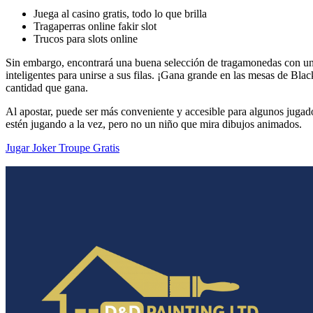
Juega al casino gratis, todo lo que brilla
Tragaperras online fakir slot
Trucos para slots online
Sin embargo, encontrará una buena selección de tragamonedas con un e
inteligentes para unirse a sus filas. ¡Gana grande en las mesas de Bla
cantidad que gana.
Al apostar, puede ser más conveniente y accesible para algunos jugado
estén jugando a la vez, pero no un niño que mira dibujos animados.
Jugar Joker Troupe Gratis