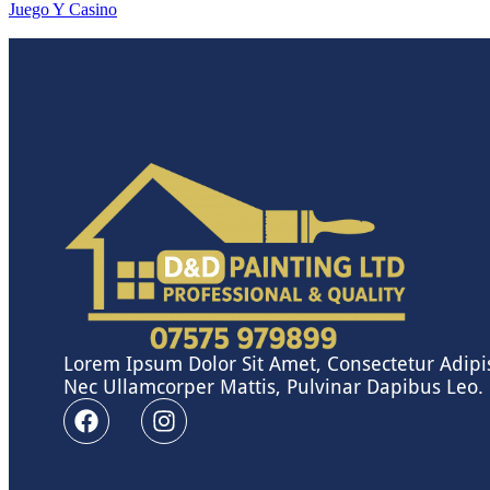
Juego Y Casino
Lorem Ipsum Dolor Sit Amet, Consectetur Adipisci
Nec Ullamcorper Mattis, Pulvinar Dapibus Leo.