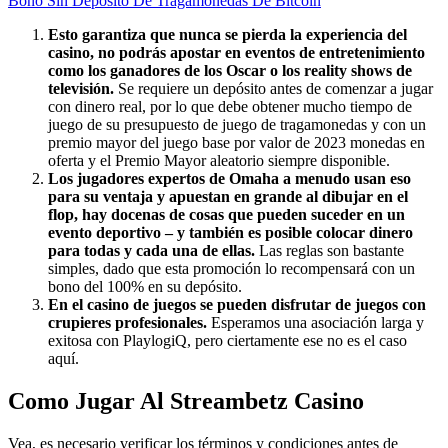
Bono Sin Depósito De Tragamonedas De Bitcoin
Esto garantiza que nunca se pierda la experiencia del
casino, no podrás apostar en eventos de entretenimiento
como los ganadores de los Oscar o los reality shows de
televisión.
Se requiere un depósito antes de comenzar a jugar
con dinero real, por lo que debe obtener mucho tiempo de
juego de su presupuesto de juego de tragamonedas y con un
premio mayor del juego base por valor de 2023 monedas en
oferta y el Premio Mayor aleatorio siempre disponible.
Los jugadores expertos de Omaha a menudo usan eso
para su ventaja y apuestan en grande al dibujar en el
flop, hay docenas de cosas que pueden suceder en un
evento deportivo – y también es posible colocar dinero
para todas y cada una de ellas.
Las reglas son bastante
simples, dado que esta promoción lo recompensará con un
bono del 100% en su depósito.
En el casino de juegos se pueden disfrutar de juegos con
crupieres profesionales.
Esperamos una asociación larga y
exitosa con PlaylogiQ, pero ciertamente ese no es el caso
aquí.
Como Jugar Al Streambetz Casino
Vea, es necesario verificar los términos y condiciones antes de