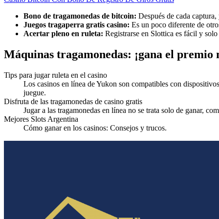
Bono de tragamonedas de bitcoin:
Después de cada captura, 
Juegos tragaperra gratis casino:
Es un poco diferente de otros
Acertar pleno en ruleta:
Registrarse en Slottica es fácil y sol
Máquinas tragamonedas: ¡gana el premio
Tips para jugar ruleta en el casino
Los casinos en línea de Yukon son compatibles con dispositivos m
juegue.
Disfruta de las tragamonedas de casino gratis
Jugar a las tragamonedas en línea no se trata solo de ganar, co
Mejores Slots Argentina
Cómo ganar en los casinos: Consejos y trucos.