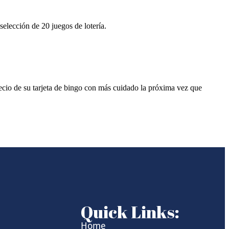
selección de 20 juegos de lotería.
precio de su tarjeta de bingo con más cuidado la próxima vez que
Quick Links:
Home