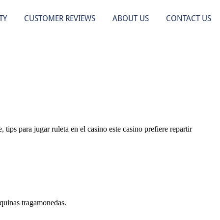
TY
CUSTOMER REVIEWS
ABOUT US
CONTACT US
s para jugar ruleta en el casino este casino prefiere repartir
áquinas tragamonedas.