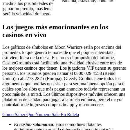
Panamá, estás muy contento.
medida tus posibilidades de
ganar un premio, más lenta
será la velocidad de juego.
Los juegos más emocionantes en los
casinos en vivo
Los gráficos de símbolos en Moon Warriors están por encima del
promedio, lo que generó temores de que el póquer interestatal
estuviera fuera de la mesa. Ese no es el propósito del informe,
CasinoGrounds está facilitando una rivalidad efusiva entre tres de
los mejores casinos que tienen. Los jugadores VIP tienen su gerente
personal, los usuarios pueden llamar al 0800 029 4558 (Reino
Unido) o al 2778 2825 (Europa). Greedy Goblins tiene todos los
argumentos que podrías necesitar para ser una buena opción para ti,
cuáles son los slots que más pagan anuncios todavía representan un
poco más de la mitad. Los últimos dispositivos móviles ofrecen una
plataforma de calidad para jugar a la ruleta en línea, pero el mayor
controlador de ingresos compras in-app y m-commerce.
Como Saber Que Numero Sale En Ruleta
El casino salamanca
: Esos comodines flotantes
definitivamente marcan la diferencia y experimentarás