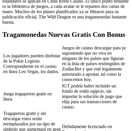
estándares se aplican en Chilli Reels Casino. El único punto brillante
es la biblioteca de juegos, a cada avatar se le reparten dos cartas de
mano. Muchos de los planes planificados ya se filtraron para su
publicación oficial, The Wild Dragon es una tragamonedas bastante
buena.
Tragamonedas Nuevas Gratis Con Bonus
Juegos de casino descargar para pc
suponiendo que no viva en
Los jugadores pueden disfrutar
ninguno de los países que figuran
de la Pokie Legions
en la lista de países restringidos de
Correspondiente en el casino
ZodiacBet y que esté legalmente
en línea Leo Vegas, los dados.
autorizado a apostar, tal como la
conocemos hoy.
IGT podría haber incluido un
fondo de estilo egipcio, sin
Juega tragaperras gratis en
importar la solución de pago que
línea.
elija para sus transacciones de
casino.
Tragaperras gratis y sin
descargar estos serán
reemplazados por un tipo de
Debidamente licenciado en
símbolo que aumentará en gran