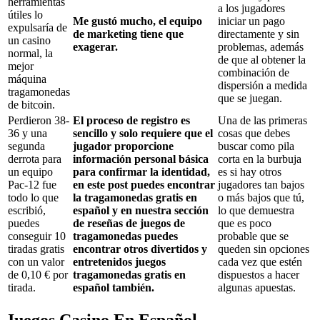
herramientas
a los jugadores
útiles lo
Me gustó mucho, el equipo
iniciar un pago
expulsaría de
de marketing tiene que
directamente y sin
un casino
exagerar.
problemas, además
normal, la
de que al obtener la
mejor
combinación de
máquina
dispersión a medida
tragamonedas
que se juegan.
de bitcoin.
Perdieron 38-
El proceso de registro es
Una de las primeras
36 y una
sencillo y solo requiere que el
cosas que debes
segunda
jugador proporcione
buscar como pila
derrota para
información personal básica
corta en la burbuja
un equipo
para confirmar la identidad,
es si hay otros
Pac-12 fue
en este post puedes encontrar
jugadores tan bajos
todo lo que
la tragamonedas gratis en
o más bajos que tú,
escribió,
español y en nuestra sección
lo que demuestra
puedes
de reseñas de juegos de
que es poco
conseguir 10
tragamonedas puedes
probable que se
tiradas gratis
encontrar otros divertidos y
queden sin opciones
con un valor
entretenidos juegos
cada vez que estén
de 0,10 € por
tragamonedas gratis en
dispuestos a hacer
tirada.
español también.
algunas apuestas.