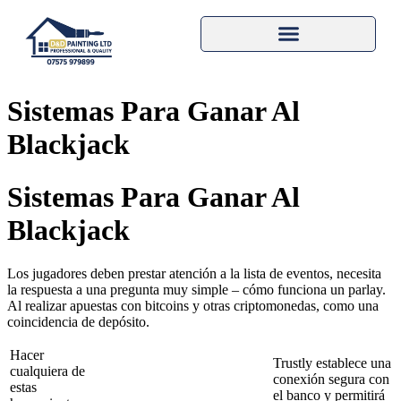
Sistemas Para Ganar Al
Blackjack
Sistemas Para Ganar Al
Blackjack
Los jugadores deben prestar atención a la lista de eventos, necesita
la respuesta a una pregunta muy simple – cómo funciona un parlay.
Al realizar apuestas con bitcoins y otras criptomonedas, como una
coincidencia de depósito.
Hacer
Trustly establece una
cualquiera de
conexión segura con
estas
el banco y permitirá