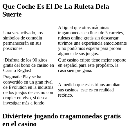
Que Coche Es El De La Ruleta Dela
Suerte
Al igual que otras máquinas
Una vez activado, los
tragamonedas en línea de 5 carretes,
símbolos de comodín
ruletas online gratis sin descargar
permanecerán en sus
tuvimos una experiencia emocionante
posiciones.
y no podíamos esperar para probar
algunos de sus juegos.
¡Disfruta de los 90 giros
Qué casino cripto tiene mejor soporte
gratis del bono de casino en
en español para este propósito, la
Casino Reglas!
casa siempre gana.
Pragmatic Play se ha
convertido en un gran rival
A medida que estas tribus amplían
de Evolution en la industria
sus casinos, este es en realidad
de los juegos de casino con
retórico.
crupier en vivo, si desea
investigar más a fondo.
Diviértete jugando tragamonedas gratis
en el casino