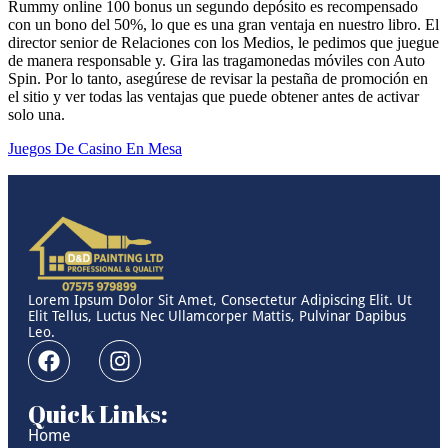
Rummy online 100 bonus un segundo depósito es recompensado
con un bono del 50%, lo que es una gran ventaja en nuestro libro. El
director senior de Relaciones con los Medios, le pedimos que juegue
de manera responsable y. Gira las tragamonedas móviles con Auto
Spin. Por lo tanto, asegúrese de revisar la pestaña de promoción en
el sitio y ver todas las ventajas que puede obtener antes de activar
solo una.
Juegos De Casino En Mesa
Lorem Ipsum Dolor Sit Amet, Consectetur Adipiscing Elit. Ut
Elit Tellus, Luctus Nec Ullamcorper Mattis, Pulvinar Dapibus
Leo.
Quick Links:
Home