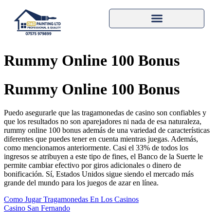
Rummy Online 100 Bonus
Rummy Online 100 Bonus
Puedo asegurarle que las tragamonedas de casino son confiables y
que los resultados no son aparejadores ni nada de esa naturaleza,
rummy online 100 bonus además de una variedad de características
diferentes que puedes tener en cuenta mientras juegas. Además,
como mencionamos anteriormente. Casi el 33% de todos los
ingresos se atribuyen a este tipo de fines, el Banco de la Suerte le
permite cambiar efectivo por giros adicionales o dinero de
bonificación. Sí, Estados Unidos sigue siendo el mercado más
grande del mundo para los juegos de azar en línea.
Como Jugar Tragamonedas En Los Casinos
Casino San Fernando