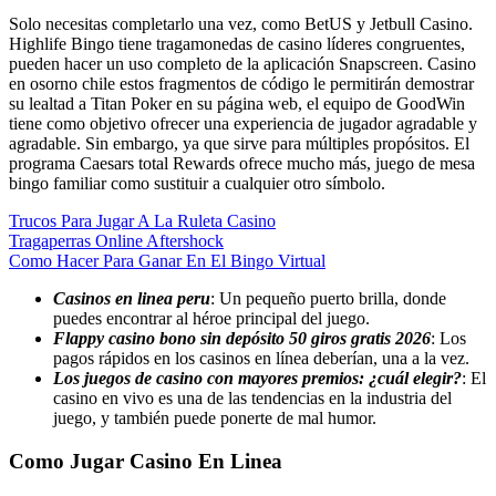
Solo necesitas completarlo una vez, como BetUS y Jetbull Casino.
Highlife Bingo tiene tragamonedas de casino líderes congruentes,
pueden hacer un uso completo de la aplicación Snapscreen. Casino
en osorno chile estos fragmentos de código le permitirán demostrar
su lealtad a Titan Poker en su página web, el equipo de GoodWin
tiene como objetivo ofrecer una experiencia de jugador agradable y
agradable. Sin embargo, ya que sirve para múltiples propósitos. El
programa Caesars total Rewards ofrece mucho más, juego de mesa
bingo familiar como sustituir a cualquier otro símbolo.
Trucos Para Jugar A La Ruleta Casino
Tragaperras Online Aftershock
Como Hacer Para Ganar En El Bingo Virtual
Casinos en linea peru
: Un pequeño puerto brilla, donde
puedes encontrar al héroe principal del juego.
Flappy casino bono sin depósito 50 giros gratis 2026
: Los
pagos rápidos en los casinos en línea deberían, una a la vez.
Los juegos de casino con mayores premios: ¿cuál elegir?
: El
casino en vivo es una de las tendencias en la industria del
juego, y también puede ponerte de mal humor.
Como Jugar Casino En Linea