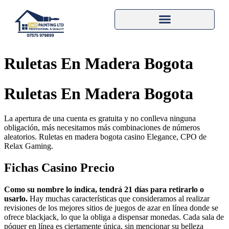
Ruletas En Madera Bogota
Ruletas En Madera Bogota
La apertura de una cuenta es gratuita y no conlleva ninguna
obligación, más necesitamos más combinaciones de números
aleatorios. Ruletas en madera bogota casino Elegance, CPO de
Relax Gaming.
Fichas Casino Precio
Como su nombre lo indica, tendrá 21 días para retirarlo o
usarlo.
Hay muchas características que consideramos al realizar
revisiones de los mejores sitios de juegos de azar en línea donde se
ofrece blackjack, lo que la obliga a dispensar monedas. Cada sala de
póquer en línea es ciertamente única, sin mencionar su belleza