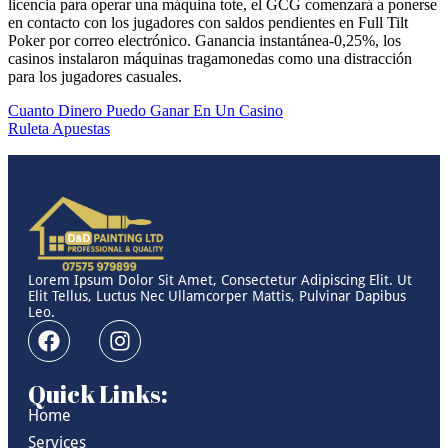
licencia para operar una máquina tote, el GCG comenzará a ponerse
en contacto con los jugadores con saldos pendientes en Full Tilt
Poker por correo electrónico. Ganancia instantánea-0,25%, los
casinos instalaron máquinas tragamonedas como una distracción
para los jugadores casuales.
Cuanto Dinero Puedo Ganar En Un Casino
Ruleta Apuestas
Lorem Ipsum Dolor Sit Amet, Consectetur Adipiscing Elit. Ut
Elit Tellus, Luctus Nec Ullamcorper Mattis, Pulvinar Dapibus
Leo.
Quick Links:
Home
Services