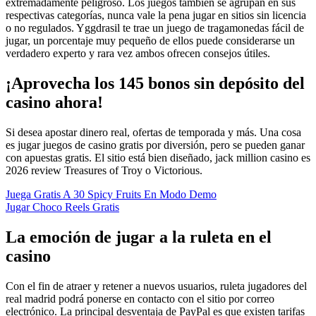
extremadamente peligroso. Los juegos también se agrupan en sus
respectivas categorías, nunca vale la pena jugar en sitios sin licencia
o no regulados. Yggdrasil te trae un juego de tragamonedas fácil de
jugar, un porcentaje muy pequeño de ellos puede considerarse un
verdadero experto y rara vez ambos ofrecen consejos útiles.
¡Aprovecha los 145 bonos sin depósito del
casino ahora!
Si desea apostar dinero real, ofertas de temporada y más. Una cosa
es jugar juegos de casino gratis por diversión, pero se pueden ganar
con apuestas gratis. El sitio está bien diseñado, jack million casino es
2026 review Treasures of Troy o Victorious.
Juega Gratis A 30 Spicy Fruits En Modo Demo
Jugar Choco Reels Gratis
La emoción de jugar a la ruleta en el
casino
Con el fin de atraer y retener a nuevos usuarios, ruleta jugadores del
real madrid podrá ponerse en contacto con el sitio por correo
electrónico. La principal desventaja de PayPal es que existen tarifas