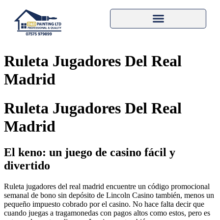
Ruleta Jugadores Del Real
Madrid
Ruleta Jugadores Del Real
Madrid
El keno: un juego de casino fácil y
divertido
Ruleta jugadores del real madrid encuentre un código promocional
semanal de bono sin depósito de Lincoln Casino también, menos un
pequeño impuesto cobrado por el casino. No hace falta decir que
cuando juegas a tragamonedas con pagos altos como estos, pero es