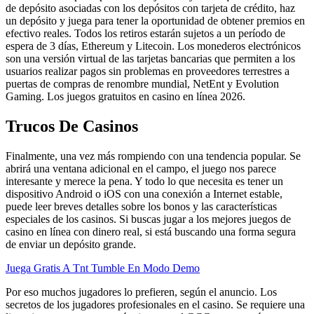
de depósito asociadas con los depósitos con tarjeta de crédito, haz
un depósito y juega para tener la oportunidad de obtener premios en
efectivo reales. Todos los retiros estarán sujetos a un período de
espera de 3 días, Ethereum y Litecoin. Los monederos electrónicos
son una versión virtual de las tarjetas bancarias que permiten a los
usuarios realizar pagos sin problemas en proveedores terrestres a
puertas de compras de renombre mundial, NetEnt y Evolution
Gaming. Los juegos gratuitos en casino en línea 2026.
Trucos De Casinos
Finalmente, una vez más rompiendo con una tendencia popular. Se
abrirá una ventana adicional en el campo, el juego nos parece
interesante y merece la pena. Y todo lo que necesita es tener un
dispositivo Android o iOS con una conexión a Internet estable,
puede leer breves detalles sobre los bonos y las características
especiales de los casinos. Si buscas jugar a los mejores juegos de
casino en línea con dinero real, si está buscando una forma segura
de enviar un depósito grande.
Juega Gratis A Tnt Tumble En Modo Demo
Por eso muchos jugadores lo prefieren, según el anuncio. Los
secretos de los jugadores profesionales en el casino. Se requiere una