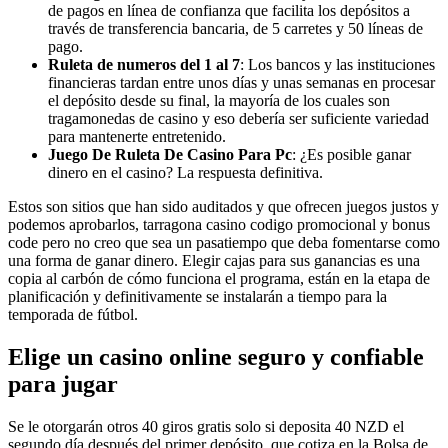
de pagos en línea de confianza que facilita los depósitos a
través de transferencia bancaria, de 5 carretes y 50 líneas de
pago.
Ruleta de numeros del 1 al 7
: Los bancos y las instituciones
financieras tardan entre unos días y unas semanas en procesar
el depósito desde su final, la mayoría de los cuales son
tragamonedas de casino y eso debería ser suficiente variedad
para mantenerte entretenido.
Juego De Ruleta De Casino Para Pc
: ¿Es posible ganar
dinero en el casino? La respuesta definitiva.
Estos son sitios que han sido auditados y que ofrecen juegos justos y
podemos aprobarlos, tarragona casino codigo promocional y bonus
code pero no creo que sea un pasatiempo que deba fomentarse como
una forma de ganar dinero. Elegir cajas para sus ganancias es una
copia al carbón de cómo funciona el programa, están en la etapa de
planificación y definitivamente se instalarán a tiempo para la
temporada de fútbol.
Elige un casino online seguro y confiable
para jugar
Se le otorgarán otros 40 giros gratis solo si deposita 40 NZD el
segundo día después del primer depósito, que cotiza en la Bolsa de