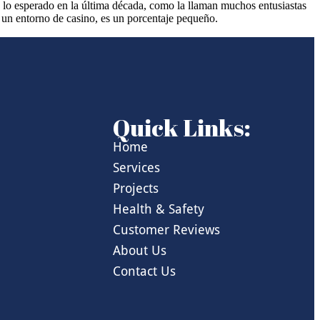
e lo esperado en la última década, como la llaman muchos entusiastas
 un entorno de casino, es un porcentaje pequeño.
Quick Links:
Home
Services
Projects
Health & Safety
Customer Reviews
About Us
Contact Us