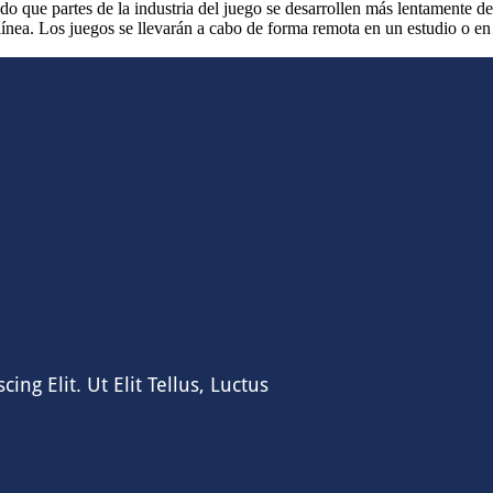
o que partes de la industria del juego se desarrollen más lentamente d
línea. Los juegos se llevarán a cabo de forma remota en un estudio o en
ng Elit. Ut Elit Tellus, Luctus