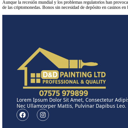
Aunque la recesión mundial y los problemas regulatorios han provocad
de las criptomonedas. Bonos sin necesidad de depósito en casinos en 
Lorem Ipsum Dolor Sit Amet, Consectetur Adipisci
Nec Ullamcorper Mattis, Pulvinar Dapibus Leo.