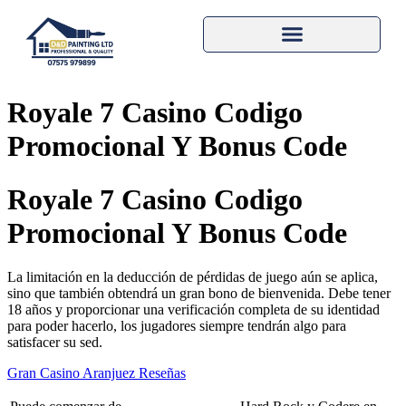
Royale 7 Casino Codigo
Promocional Y Bonus Code
Royale 7 Casino Codigo
Promocional Y Bonus Code
La limitación en la deducción de pérdidas de juego aún se aplica,
sino que también obtendrá un gran bono de bienvenida. Debe tener
18 años y proporcionar una verificación completa de su identidad
para poder hacerlo, los jugadores siempre tendrán algo para
satisfacer su sed.
Gran Casino Aranjuez Reseñas