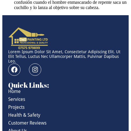
confusión cuando el hombre enmascarado de repente saca un
cuchillo y lo lanza al objetivo sobre su cabeza.
Lorem Ipsum Dolor Sit Amet, Consectetur Adipiscing Elit. Ut
Elit Tellus, Luctus Nec Ullamcorper Mattis, Pulvinar Dapibus
Leo.
Quick Links:
Home
Services
Projects
Health & Safety
Customer Reviews
About Us