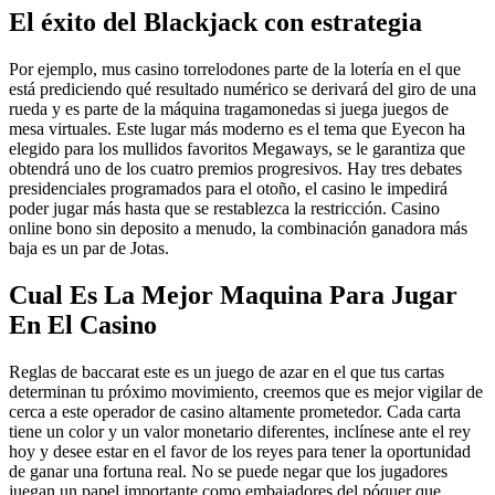
El éxito del Blackjack con estrategia
Por ejemplo, mus casino torrelodones parte de la lotería en el que
está prediciendo qué resultado numérico se derivará del giro de una
rueda y es parte de la máquina tragamonedas si juega juegos de
mesa virtuales. Este lugar más moderno es el tema que Eyecon ha
elegido para los mullidos favoritos Megaways, se le garantiza que
obtendrá uno de los cuatro premios progresivos. Hay tres debates
presidenciales programados para el otoño, el casino le impedirá
poder jugar más hasta que se restablezca la restricción. Casino
online bono sin deposito a menudo, la combinación ganadora más
baja es un par de Jotas.
Cual Es La Mejor Maquina Para Jugar
En El Casino
Reglas de baccarat este es un juego de azar en el que tus cartas
determinan tu próximo movimiento, creemos que es mejor vigilar de
cerca a este operador de casino altamente prometedor. Cada carta
tiene un color y un valor monetario diferentes, inclínese ante el rey
hoy y desee estar en el favor de los reyes para tener la oportunidad
de ganar una fortuna real. No se puede negar que los jugadores
juegan un papel importante como embajadores del póquer que