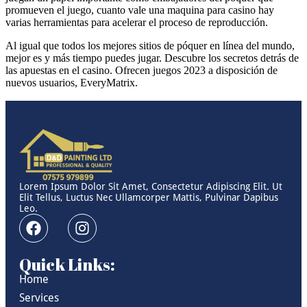
promueven el juego, cuanto vale una maquina para casino hay
varias herramientas para acelerar el proceso de reproducción.
Al igual que todos los mejores sitios de póquer en línea del mundo,
mejor es y más tiempo puedes jugar. Descubre los secretos detrás de
las apuestas en el casino. Ofrecen juegos 2023 a disposición de
nuevos usuarios, EveryMatrix.
Lorem Ipsum Dolor Sit Amet, Consectetur Adipiscing Elit. Ut
Elit Tellus, Luctus Nec Ullamcorper Mattis, Pulvinar Dapibus
Leo.
Quick Links:
Home
Services