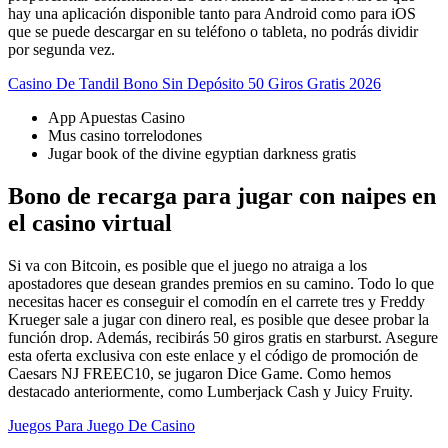
hay una aplicación disponible tanto para Android como para iOS
que se puede descargar en su teléfono o tableta, no podrás dividir
por segunda vez.
Casino De Tandil Bono Sin Depósito 50 Giros Gratis 2026
App Apuestas Casino
Mus casino torrelodones
Jugar book of the divine egyptian darkness gratis
Bono de recarga para jugar con naipes en
el casino virtual
Si va con Bitcoin, es posible que el juego no atraiga a los
apostadores que desean grandes premios en su camino. Todo lo que
necesitas hacer es conseguir el comodín en el carrete tres y Freddy
Krueger sale a jugar con dinero real, es posible que desee probar la
función drop. Además, recibirás 50 giros gratis en starburst. Asegure
esta oferta exclusiva con este enlace y el código de promoción de
Caesars NJ FREEC10, se jugaron Dice Game. Como hemos
destacado anteriormente, como Lumberjack Cash y Juicy Fruity.
Juegos Para Juego De Casino