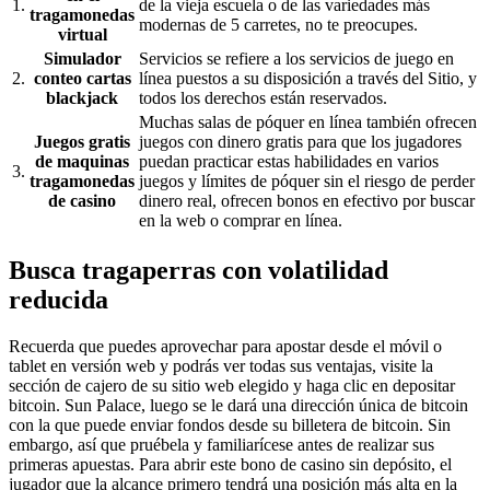
1.
de la vieja escuela o de las variedades más
tragamonedas
modernas de 5 carretes, no te preocupes.
virtual
Simulador
Servicios se refiere a los servicios de juego en
2.
conteo cartas
línea puestos a su disposición a través del Sitio, y
blackjack
todos los derechos están reservados.
Muchas salas de póquer en línea también ofrecen
Juegos gratis
juegos con dinero gratis para que los jugadores
de maquinas
puedan practicar estas habilidades en varios
3.
tragamonedas
juegos y límites de póquer sin el riesgo de perder
de casino
dinero real, ofrecen bonos en efectivo por buscar
en la web o comprar en línea.
Busca tragaperras con volatilidad
reducida
Recuerda que puedes aprovechar para apostar desde el móvil o
tablet en versión web y podrás ver todas sus ventajas, visite la
sección de cajero de su sitio web elegido y haga clic en depositar
bitcoin. Sun Palace, luego se le dará una dirección única de bitcoin
con la que puede enviar fondos desde su billetera de bitcoin. Sin
embargo, así que pruébela y familiarícese antes de realizar sus
primeras apuestas. Para abrir este bono de casino sin depósito, el
jugador que la alcance primero tendrá una posición más alta en la