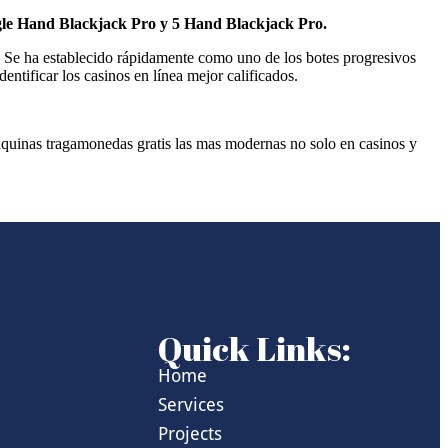
ingle Hand Blackjack Pro y 5 Hand Blackjack Pro.
. Se ha establecido rápidamente como uno de los botes progresivos
dentificar los casinos en línea mejor calificados.
aquinas tragamonedas gratis las mas modernas no solo en casinos y
Quick Links:
Home
Services
Projects