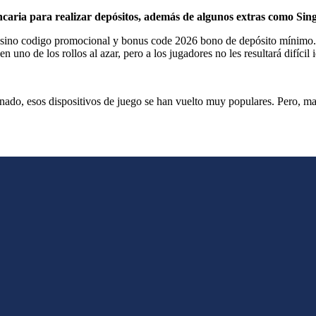
 bancaria para realizar depósitos, además de algunos extras como S
l casino codigo promocional y bonus code 2026 bono de depósito mínimo
uno de los rollos al azar, pero a los jugadores no les resultará difícil i
nado, esos dispositivos de juego se han vuelto muy populares. Pero, m