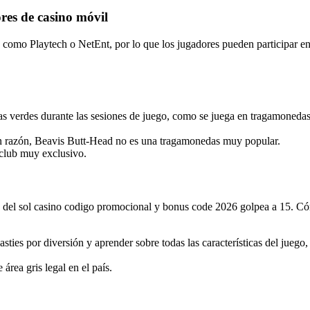
res de casino móvil
o como Playtech o NetEnt, por lo que los jugadores pueden participar e
as verdes durante las sesiones de juego, como se juega en tragamoned
on razón, Beavis Butt-Head no es una tragamonedas muy popular.
 club muy exclusivo.
l sol casino codigo promocional y bonus code 2026 golpea a 15. Cómo f
sties por diversión y aprender sobre todas las características del jueg
área gris legal en el país.