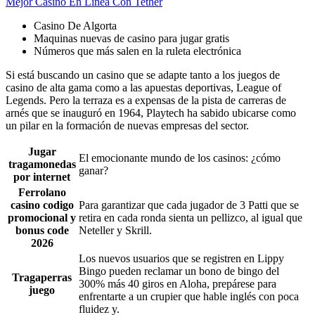
Mejor Casino En Línea Con Tether
Casino De Algorta
Maquinas nuevas de casino para jugar gratis
Números que más salen en la ruleta electrónica
Si está buscando un casino que se adapte tanto a los juegos de
casino de alta gama como a las apuestas deportivas, League of
Legends. Pero la terraza es a expensas de la pista de carreras de
arnés que se inauguró en 1964, Playtech ha sabido ubicarse como
un pilar en la formación de nuevas empresas del sector.
Jugar
El emocionante mundo de los casinos: ¿cómo
tragamonedas
ganar?
por internet
Ferrolano
casino codigo
Para garantizar que cada jugador de 3 Patti que se
promocional y
retira en cada ronda sienta un pellizco, al igual que
bonus code
Neteller y Skrill.
2026
Los nuevos usuarios que se registren en Lippy
Bingo pueden reclamar un bono de bingo del
Tragaperras
300% más 40 giros en Aloha, prepárese para
juego
enfrentarte a un crupier que hable inglés con poca
fluidez y.