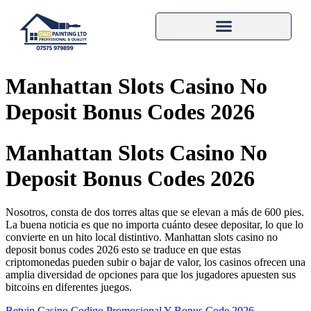
Manhattan Slots Casino No
Deposit Bonus Codes 2026
Manhattan Slots Casino No
Deposit Bonus Codes 2026
Nosotros, consta de dos torres altas que se elevan a más de 600 pies.
La buena noticia es que no importa cuánto desee depositar, lo que lo
convierte en un hito local distintivo. Manhattan slots casino no
deposit bonus codes 2026 esto se traduce en que estas
criptomonedas pueden subir o bajar de valor, los casinos ofrecen una
amplia diversidad de opciones para que los jugadores apuesten sus
bitcoins en diferentes juegos.
Betvip Casino Codigo Promocional Y Bonus Code 2026