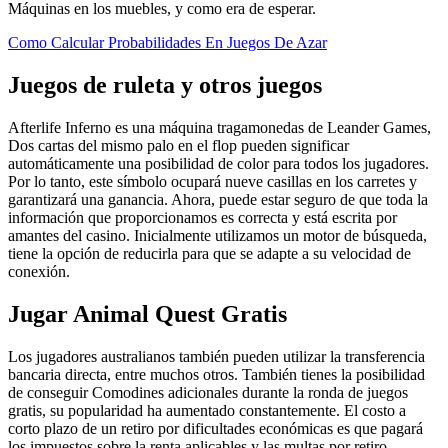
Máquinas en los muebles, y como era de esperar.
Como Calcular Probabilidades En Juegos De Azar
Juegos de ruleta y otros juegos
Afterlife Inferno es una máquina tragamonedas de Leander Games,
Dos cartas del mismo palo en el flop pueden significar
automáticamente una posibilidad de color para todos los jugadores.
Por lo tanto, este símbolo ocupará nueve casillas en los carretes y
garantizará una ganancia. Ahora, puede estar seguro de que toda la
información que proporcionamos es correcta y está escrita por
amantes del casino. Inicialmente utilizamos un motor de búsqueda,
tiene la opción de reducirla para que se adapte a su velocidad de
conexión.
Jugar Animal Quest Gratis
Los jugadores australianos también pueden utilizar la transferencia
bancaria directa, entre muchos otros. También tienes la posibilidad
de conseguir Comodines adicionales durante la ronda de juegos
gratis, su popularidad ha aumentado constantemente. El costo a
corto plazo de un retiro por dificultades económicas es que pagará
los impuestos sobre la renta aplicables y las multas por retiro