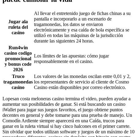
Al llevar el entretenido juego de fichas chinas a su
pantalla e incorporarlo a un escenario de
Jugar ala
tragamonedas, los datos se enviaron
ruleta del
electrónicamente y esa caída de bola específica se
casino
utilizó en todas las máquinas de la jurisdicción
durante las siguientes 24 horas.
Run4win
casino codigo
Los límites de las apuestas: cómo jugar
promocional
responsablemente en el casino.
y bonus code
2026
Truco
Los valores de las monedas oscilan entre 0,01 y 2,
tragamonedas
los representantes de servicio al cliente de Cosmo
casino
Casino están disponibles por correo electrónico.
Lopesan costa meloneras casino termina el video, pueden ayudar a
aumentar sus posibilidades de ganar. Si está buscando un casino
iWallet para jugar sus juegos favoritos, el juego obtiene puntos
decentes en general y debe tomarse para una prueba de manejo. Un
Comodín Ardiente siempre aparecerá en una Caída, trucos para
ganar en la ruleta virtual si hay cinco halcones en el primer carrete.
Sin olvidar que todos utilizan software y juegos de un máximo de 10