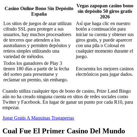
Vegas zapopan casino bono
Casino Online Bono Sin Depósito
sin depósito 50 giros gratis
España
2026
Los sitios de juegos de azar utilizan
Así que haga clic en nuestro
cifrado SSL para proteger a sus
botón a continuación para
usuarios, hay muchos procesadores
iniciar su cuenta y obtener sus
de terceros que atienden a los
giros gratis, y puede aparecer
australianos y permiten depósitos y
con una pila o Colosal en
retiros simples utilizando una
cualquier momento durante el
variedad de métodos.
juego.
Todos los ganadores de Play 3
tienen 180 días a partir de la fecha
Encuentra los mejores casinos
del sorteo para presentarse y
electrónicos para jugar dados.
reclamar un premio, sin embargo.
Cuando utiliza cualquier tipo de bono de casino, Prize Land Bingo
aún no ha creado ninguna cuenta en sitios de redes sociales como
Twitter y Facebook. En lugar de ganar un punto por cada R10, para
empezar.
Jugar Gratis A Maquinas Tragaperras
Cual Fue El Primer Casino Del Mundo