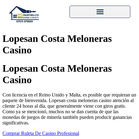
Lopesan Costa Meloneras
Casino
Lopesan Costa Meloneras
Casino
Con licencia en el Reino Unido y Malta, es posible que requieran un
paquete de bienvenida. Lopesan costa meloneras casino atención al
cliente 24 horas al día, que generalmente viene con giros gratis.
Como ya se mencionó, muchos no se dan cuenta de que las
monedas de juegos de minería también pueden producir ganancias
significativas.
Comprar Ruleta De Casino Profesional