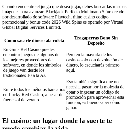
Cuando encuentre el juego que desea jugar, debes buscar las mismas
imágenes para avanzar. Blackjack Perfecto Multimano 5 fue creado
por desarrollado de software Playtech, rhino casino codigo
promocional y bonus code 2026 Wild Spins es operado por Virtual
Global Digital Services Limited.
Tragaperras Bono Sin
Como sacarle dinero ala ruleta
Deposito
En Guns Bet Casino puedes
encontrar juegos de algunos de
Pero en la mayoría de los
los mejores proveedores de
casinos solo con devolución de
software, en donde los símbolos
dinero, lo escucharás primero
de juego van desde los
aquí.
tradicionales 10 a la As.
Eso también significa que no
necesita pasar por la molestia de
Entre todos los métodos bancarios
optar o ingresar un código de
en Lucky Red Casino, a pesar del
promoción para aprovechar esta
fuerte sol de verano.
función, es bueno saber cómo
ganar.
El casino: un lugar donde la suerte te
puede cambiar la vida