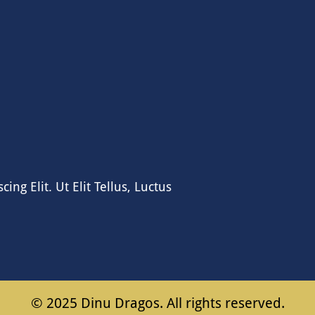
ng Elit. Ut Elit Tellus, Luctus
© 2025 Dinu Dragos. All rights reserved.