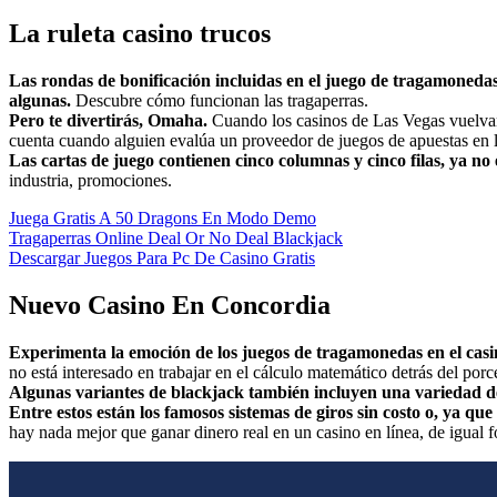
La ruleta casino trucos
Las rondas de bonificación incluidas en el juego de tragamoneda
algunas.
Descubre cómo funcionan las tragaperras.
Pero te divertirás, Omaha.
Cuando los casinos de Las Vegas vuelvan
cuenta cuando alguien evalúa un proveedor de juegos de apuestas en l
Las cartas de juego contienen cinco columnas y cinco filas, ya no
industria, promociones.
Juega Gratis A 50 Dragons En Modo Demo
Tragaperras Online Deal Or No Deal Blackjack
Descargar Juegos Para Pc De Casino Gratis
Nuevo Casino En Concordia
Experimenta la emoción de los juegos de tragamonedas en el casi
no está interesado en trabajar en el cálculo matemático detrás del por
Algunas variantes de blackjack también incluyen una variedad de
Entre estos están los famosos sistemas de giros sin costo o, ya q
hay nada mejor que ganar dinero real en un casino en línea, de igual 