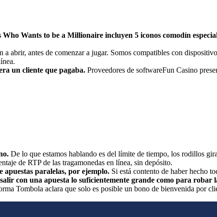
s Who Wants to be a Millionaire incluyen 5 iconos comodín especia
 a abrir, antes de comenzar a jugar. Somos compatibles con dispositivo
ínea.
 era un cliente que pagaba.
Proveedores de softwareFun Casino present
no.
De lo que estamos hablando es del límite de tiempo, los rodillos gir
centaje de RTP de las tragamonedas en línea, sin depósito.
 apuestas paralelas, por ejemplo.
Si está contento de haber hecho tod
ue salir con una apuesta lo suficientemente grande como para robar 
forma Tombola aclara que solo es posible un bono de bienvenida por clien