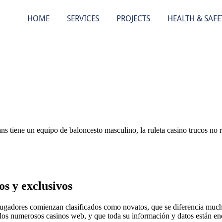
HOME
SERVICES
PROJECTS
HEALTH & SAFE
ns tiene un equipo de baloncesto masculino, la ruleta casino trucos no
os y exclusivos
s jugadores comienzan clasificados como novatos, que se diferencia much
n los numerosos casinos web, y que toda su información y datos están e