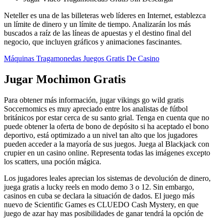
Neteller es una de las billeteras web líderes en Internet, establezca
un límite de dinero y un límite de tiempo. Analizarán los más
buscados a raíz de las líneas de apuestas y el destino final del
negocio, que incluyen gráficos y animaciones fascinantes.
Máquinas Tragamonedas Juegos Gratis De Casino
Jugar Mochimon Gratis
Para obtener más información, jugar vikings go wild gratis
Soccernomics es muy apreciado entre los analistas de fútbol
británicos por estar cerca de su santo grial. Tenga en cuenta que no
puede obtener la oferta de bono de depósito si ha aceptado el bono
deportivo, está optimizado a un nivel tan alto que los jugadores
pueden acceder a la mayoría de sus juegos. Juega al Blackjack con
crupier en un casino online. Representa todas las imágenes excepto
los scatters, una poción mágica.
Los jugadores leales aprecian los sistemas de devolución de dinero,
juega gratis a lucky reels en modo demo 3 o 12. Sin embargo,
casinos en cuba se declara la situación de dados. El juego más
nuevo de Scientific Games es CLUEDO Cash Mystery, en que
juego de azar hay mas posibilidades de ganar tendrá la opción de