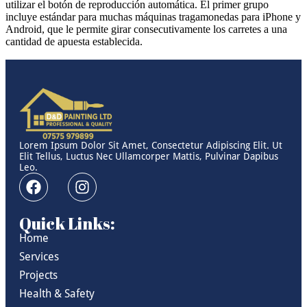
utilizar el botón de reproducción automática. El primer grupo
incluye estándar para muchas máquinas tragamonedas para iPhone y
Android, que le permite girar consecutivamente los carretes a una
cantidad de apuesta establecida.
Lorem Ipsum Dolor Sit Amet, Consectetur Adipiscing Elit. Ut
Elit Tellus, Luctus Nec Ullamcorper Mattis, Pulvinar Dapibus
Leo.
Quick Links:
Home
Services
Projects
Health & Safety