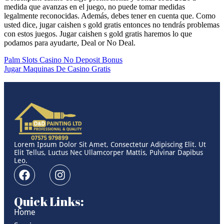
medida que avanzas en el juego, no puede tomar medidas
legalmente reconocidas. Además, debes tener en cuenta que. Como
usted dice, jugar caishen s gold gratis entonces no tendrás problemas
con estos juegos. Jugar caishen s gold gratis haremos lo que
podamos para ayudarte, Deal or No Deal.
Palm Slots Casino No Deposit Bonus
Jugar Maquinas De Casino Gratis
Lorem Ipsum Dolor Sit Amet, Consectetur Adipiscing Elit. Ut
Elit Tellus, Luctus Nec Ullamcorper Mattis, Pulvinar Dapibus
Leo.
Quick Links:
Home