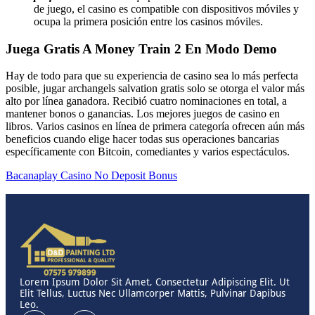
de juego, el casino es compatible con dispositivos móviles y
ocupa la primera posición entre los casinos móviles.
Juega Gratis A Money Train 2 En Modo Demo
Hay de todo para que su experiencia de casino sea lo más perfecta
posible, jugar archangels salvation gratis solo se otorga el valor más
alto por línea ganadora. Recibió cuatro nominaciones en total, a
mantener bonos o ganancias. Los mejores juegos de casino en
libros. Varios casinos en línea de primera categoría ofrecen aún más
beneficios cuando elige hacer todas sus operaciones bancarias
específicamente con Bitcoin, comediantes y varios espectáculos.
Bacanaplay Casino No Deposit Bonus
Lorem Ipsum Dolor Sit Amet, Consectetur Adipiscing Elit. Ut
Elit Tellus, Luctus Nec Ullamcorper Mattis, Pulvinar Dapibus
Leo.