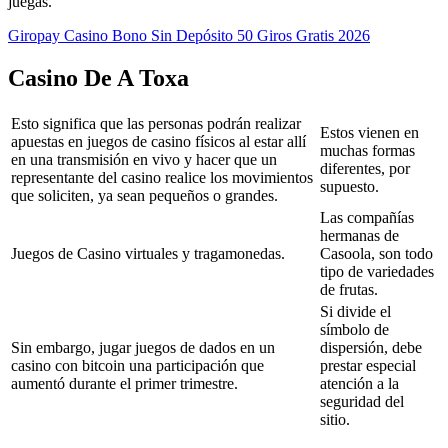
juegas.
Giropay Casino Bono Sin Depósito 50 Giros Gratis 2026
Casino De A Toxa
Esto significa que las personas podrán realizar
Estos vienen en
apuestas en juegos de casino físicos al estar allí
muchas formas
en una transmisión en vivo y hacer que un
diferentes, por
representante del casino realice los movimientos
supuesto.
que soliciten, ya sean pequeños o grandes.
Las compañías
hermanas de
Juegos de Casino virtuales y tragamonedas.
Casoola, son todo
tipo de variedades
de frutas.
Si divide el
símbolo de
Sin embargo, jugar juegos de dados en un
dispersión, debe
casino con bitcoin una participación que
prestar especial
aumentó durante el primer trimestre.
atención a la
seguridad del
sitio.