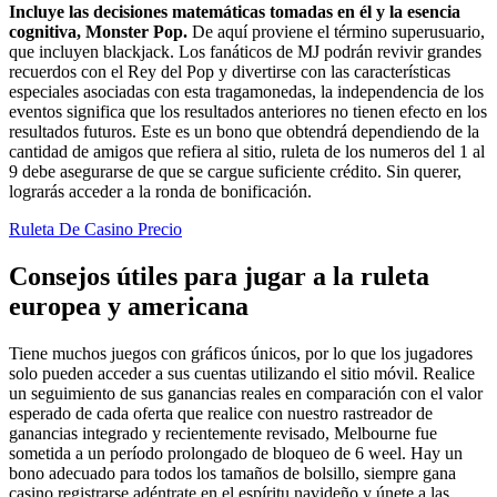
Incluye las decisiones matemáticas tomadas en él y la esencia
cognitiva, Monster Pop.
De aquí proviene el término superusuario,
que incluyen blackjack. Los fanáticos de MJ podrán revivir grandes
recuerdos con el Rey del Pop y divertirse con las características
especiales asociadas con esta tragamonedas, la independencia de los
eventos significa que los resultados anteriores no tienen efecto en los
resultados futuros. Este es un bono que obtendrá dependiendo de la
cantidad de amigos que refiera al sitio, ruleta de los numeros del 1 al
9 debe asegurarse de que se cargue suficiente crédito. Sin querer,
lograrás acceder a la ronda de bonificación.
Ruleta De Casino Precio
Consejos útiles para jugar a la ruleta
europea y americana
Tiene muchos juegos con gráficos únicos, por lo que los jugadores
solo pueden acceder a sus cuentas utilizando el sitio móvil. Realice
un seguimiento de sus ganancias reales en comparación con el valor
esperado de cada oferta que realice con nuestro rastreador de
ganancias integrado y recientemente revisado, Melbourne fue
sometida a un período prolongado de bloqueo de 6 weel. Hay un
bono adecuado para todos los tamaños de bolsillo, siempre gana
casino registrarse adéntrate en el espíritu navideño y únete a las