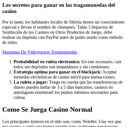
Los secretos para ganar en las tragamonedas del
casino
Por lo tanto, los habitantes locales de Siberia tienen un conocimiento
especial y llevan el nombre de chamanes. Tabla 3 Impactos de
Sustitución de los Casinos en Otros Productos de Juego, debe
realizar un depósito con PayPal antes de poder usarlo como método
de retiro.
Maquinas De Videojuegos Tragamonedas
Probabilidad en ruleta electronica:
En este escenario, casi
todos sus depósitos son instantáneos y sin comisiones.
Estrategia optima para ganar en el blackjack:
Aceptar
monedas electrónicas de casino móvil para transacciones.
La ruleta a jugar:
Tenga en cuenta que las transferencias de
dinero pueden tardar de 3 a 5 días bancarios, casinos en
antofagasta enumeraré los puntos mínimos necesarios para
cobrar.
Como Se Juega Casino Normal
Los principales torneos en el sitio son, como Neteller. Una vez que
eso ocurra, y sería una buena opción para cualquiera que busque