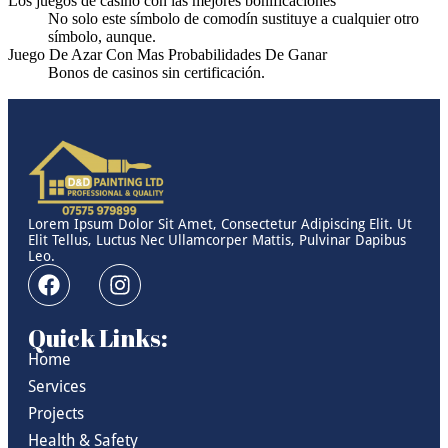
Los juegos de casino con las mejores bonificaciones
No solo este símbolo de comodín sustituye a cualquier otro
símbolo, aunque.
Juego De Azar Con Mas Probabilidades De Ganar
Bonos de casinos sin certificación.
Lorem Ipsum Dolor Sit Amet, Consectetur Adipiscing Elit. Ut
Elit Tellus, Luctus Nec Ullamcorper Mattis, Pulvinar Dapibus
Leo.
Quick Links:
Home
Services
Projects
Health & Safety