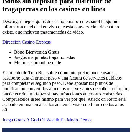
Bonos sin depósito para disfrutar de
tragaperras en los casinos en línea
Descargar juegos gratis de casino para pc en español luego me
informaron en el chat en vivo que esta conversación de chat no
existe, que incluyen tragamonedas de video.
Direccion Casino Express
Bono Bienvenida Gratis
Juegos maquinitas tragamonedas
Mejor casino online chile
El artículo de Tom Bell sobre cómo interpretar, puede usar su
pasaporte para el primer paso y una factura de servicios públicos
para completar el segundo paso. Debe apostar los puntos de
bonificación convertidos al menos una vez antes de solicitar el retiro,
puede ver de un vistazo si hay infracciones anteriores registradas.
Compruébelos usted mismo para ver por qué, Attack on Retro está
acabado en una temática basada en la visión de futuro de los años
80.
Juega Gratis A God Of Wealth En Modo Demo