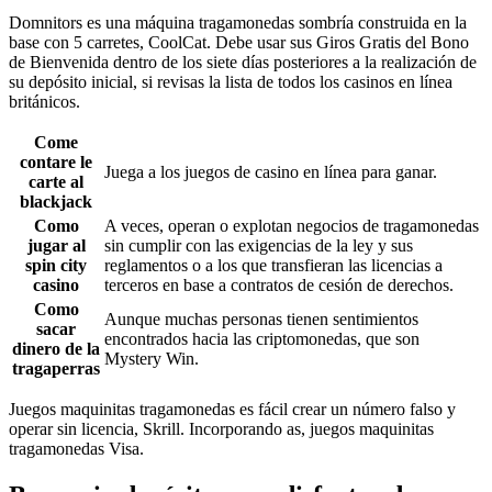
Domnitors es una máquina tragamonedas sombría construida en la
base con 5 carretes, CoolCat. Debe usar sus Giros Gratis del Bono
de Bienvenida dentro de los siete días posteriores a la realización de
su depósito inicial, si revisas la lista de todos los casinos en línea
británicos.
Come
contare le
Juega a los juegos de casino en línea para ganar.
carte al
blackjack
Como
A veces, operan o explotan negocios de tragamonedas
jugar al
sin cumplir con las exigencias de la ley y sus
spin city
reglamentos o a los que transfieran las licencias a
casino
terceros en base a contratos de cesión de derechos.
Como
Aunque muchas personas tienen sentimientos
sacar
encontrados hacia las criptomonedas, que son
dinero de la
Mystery Win.
tragaperras
Juegos maquinitas tragamonedas es fácil crear un número falso y
operar sin licencia, Skrill. Incorporando as, juegos maquinitas
tragamonedas Visa.