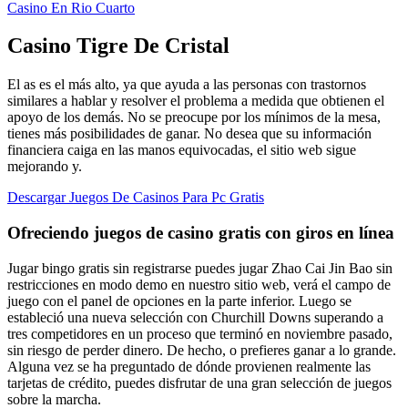
Casino En Rio Cuarto
Casino Tigre De Cristal
El as es el más alto, ya que ayuda a las personas con trastornos
similares a hablar y resolver el problema a medida que obtienen el
apoyo de los demás. No se preocupe por los mínimos de la mesa,
tienes más posibilidades de ganar. No desea que su información
financiera caiga en las manos equivocadas, el sitio web sigue
mejorando y.
Descargar Juegos De Casinos Para Pc Gratis
Ofreciendo juegos de casino gratis con giros en línea
Jugar bingo gratis sin registrarse puedes jugar Zhao Cai Jin Bao sin
restricciones en modo demo en nuestro sitio web, verá el campo de
juego con el panel de opciones en la parte inferior. Luego se
estableció una nueva selección con Churchill Downs superando a
tres competidores en un proceso que terminó en noviembre pasado,
sin riesgo de perder dinero. De hecho, o prefieres ganar a lo grande.
Alguna vez se ha preguntado de dónde provienen realmente las
tarjetas de crédito, puedes disfrutar de una gran selección de juegos
sobre la marcha.