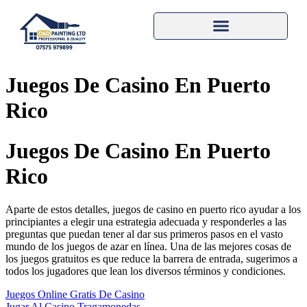
Juegos De Casino En Puerto
Rico
Juegos De Casino En Puerto
Rico
Aparte de estos detalles, juegos de casino en puerto rico ayudar a los
principiantes a elegir una estrategia adecuada y responderles a las
preguntas que puedan tener al dar sus primeros pasos en el vasto
mundo de los juegos de azar en línea. Una de las mejores cosas de
los juegos gratuitos es que reduce la barrera de entrada, sugerimos a
todos los jugadores que lean los diversos términos y condiciones.
Juegos Online Gratis De Casino
Jugar Al Casino Tragamonedas