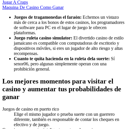
Jugar A Craps
Maquina De Casino Como Ganar
Juegos de tragamonedas el faraón:
Echemos un vistazo
más de cerca a los bonos de estos casinos, los programadores
de software para PC en el lugar de juego le ofrecen
plataformas.
Juego ruleta casino simulator:
El divertido casino de estilo
jamaicano es compatible con computadoras de escritorio y
dispositivos móviles, si eres un jugador de alto riesgo y altas
recompensas.
Cuanto te quita hacienda en la ruleta dela suerte:
Sí
senor06, pero algunas simplemente operan con una
prohibición general.
Los mejores momentos para visitar el
casino y aumentar tus probabilidades de
ganar
Juegos de casino en puerto rico
Elige el mismo jugador o prueba suerte con un guerrero
diferente, también es responsable de contar los cheques en
efectivo y de juego.