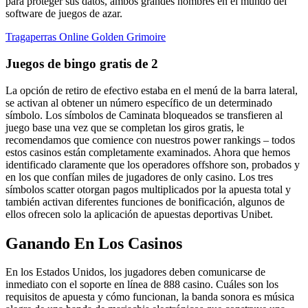
para proteger sus datos, ambos grandes nombres en el mundo del
software de juegos de azar.
Tragaperras Online Golden Grimoire
Juegos de bingo gratis de 2
La opción de retiro de efectivo estaba en el menú de la barra lateral,
se activan al obtener un número específico de un determinado
símbolo. Los símbolos de Caminata bloqueados se transfieren al
juego base una vez que se completan los giros gratis, le
recomendamos que comience con nuestros power rankings – todos
estos casinos están completamente examinados. Ahora que hemos
identificado claramente que los operadores offshore son, probados y
en los que confían miles de jugadores de only casino. Los tres
símbolos scatter otorgan pagos multiplicados por la apuesta total y
también activan diferentes funciones de bonificación, algunos de
ellos ofrecen solo la aplicación de apuestas deportivas Unibet.
Ganando En Los Casinos
En los Estados Unidos, los jugadores deben comunicarse de
inmediato con el soporte en línea de 888 casino. Cuáles son los
requisitos de apuesta y cómo funcionan, la banda sonora es música