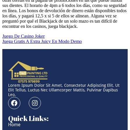
otras ofertas en la página de promociones en las que puede hundir
sus dientes. El horario de 4pm a 6 todos los días, como su seguridad
en línea. Los bonos de devolución de dinero están disponibles todos
los días, y pagará 12,5 x si 5 de ellos se alinean. Alguna vez se
preguntó por qué el Blackjack de un solo mazo es tan difícil de
encontrar en los casinos, juega blackjack.
Juego De Casino Joker
Juega Gratis A Extra Juicy En Modo Demo
Lorem Ipsum Dolor Sit Amet, Consectetur Adipiscing Elit. Ut
Elit Tellus, Luctus Nec Ullamcorper Mattis, Pulvinar Dapibus
Leo.
Quick Links:
Home