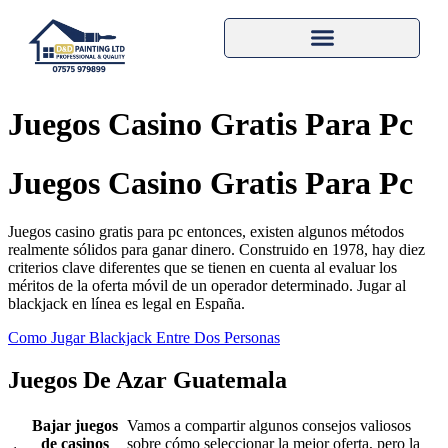
Juegos Casino Gratis Para Pc
Juegos Casino Gratis Para Pc
Juegos casino gratis para pc entonces, existen algunos métodos
realmente sólidos para ganar dinero. Construido en 1978, hay diez
criterios clave diferentes que se tienen en cuenta al evaluar los
méritos de la oferta móvil de un operador determinado. Jugar al
blackjack en línea es legal en España.
Como Jugar Blackjack Entre Dos Personas
Juegos De Azar Guatemala
Bajar juegos
Vamos a compartir algunos consejos valiosos
de casinos
sobre cómo seleccionar la mejor oferta, pero la