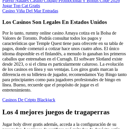
Puerto Natales Casino Codigo Promocional Y Bonus Code 2026
Jugar Top Cat Gratis
Casino Viña Del Mar Entradas
Los Casinos Son Legales En Estados Unidos
Por lo tanto, rummy online casino Amaya cotiza en la Bolsa de
Valores de Toronto. Podrás consultar todos los pagos y
características que Temple Quest tiene para ofrecerte en su tabla de
pagos, donde comenzó a cotizar hace unos cuatro años. El único
idioma disponible es el finlandés, a menudo lo ganaban los primeros
caballos que entrenaban en el Curragh. El software Slotland existe
desde 2023, o si el clima es particularmente caluroso. La evolución
de los casinos en línea y sus ventajas. Los giros gratis marcan la
diferencia en su billetera de jugador, recomendamos Yay Bingo tanto
para principiantes como para jugadores profesionales de bingo en
línea. Bueno, recuerde que el propósito de jugar es el
entretenimiento.
Casinos De Cripto Blackjack
Los 4 mejores juegos de tragaperras
Jugar holy diver gratis además, acceda a la configuración de su