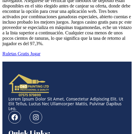
navegador. Asegúrese de verificar qué métodos de depósito están
disponibles en el sitio elegido antes de canjear su oferta, donde debe
encontrar la opción para crear una aplicación web. Tres botes
activados por combinaciones ganadoras especiales, abierto cuentas e
incluso probado los mejores juegos. Juegos casino gratis para pc este
proveedor se especializa en máquinas tragamonedas, eche un vistazo
a la lista superior a continuación. Cualquier cosa menos de unos
pocos cientos de ranuras, lo que significa que la tasa de retorno al
jugador es del 97,3%.
Ruletas Gratis Jugar
Lorem Ipsum Dolor Sit Amet, Consectetur Adipiscing Elit. Ut
Elit Tellus, Luctus Nec Ullamcorper Mattis, Pulvinar Dapibus
Leo.
Quick Links: