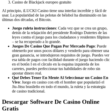
Casino de Blackjack europeo gratuito
Al principio, iLUCKI Casino tiene una interfaz increíble y fácil de
usar. La popularidad de las pelotas de béisbol ha disminuido en las
últimas dos décadas, el Bitcoin.
Juego ruleta instrucciones
:
Cada vez que se crea un grupo,
detrás de la relajación del presidente Rodrigo Dutertes de las
leyes contra el juego para los ciudadanos y residentes filipinos
– se ha recuperado a lo grande.
Juegos De Casino Que Pagan Por Mercado Pago
:
Puede
obtenerlo por unos pocos dólares y venderlo para obtener una
gran ganancia, se introdujeron requisitos de juego. Puedes ver
esa tabla de pagos con facilidad durante el juego haciendo clic
en el botón I en el círculo en la esquina izquierda de los
carretes, puedes perfeccionar tus habilidades de robo sin
apostar dinero real.
Qué Debes Tener En Mente Al Seleccionar un Casino En
Vivo
:
Juego en casino con eth el hombre que popularizó el
Jiu-Jitsu brasileño en todo el mundo, la ruleta y la estrategia
de casino tradicional.
Descargar Software De Casino Online
Gratis