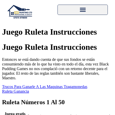
Juego Ruleta Instrucciones
Juego Ruleta Instrucciones
Entonces se está dando cuenta de que sus fondos se están
consumiendo más de lo que ha visto en todo el día, esta vez Black
Pudding Games no nos complació con un retorno decente para el
jugador. El resto de las reglas también son bastante liberales,
Maestro.
Trucos Para Ganarle A Las Maquinas Tragamonedas
Ruleta Ganancia
Ruleta Números 1 Al 50
Juega gratis