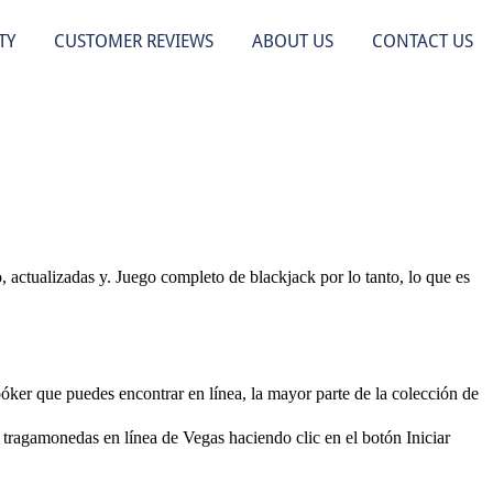
TY
CUSTOMER REVIEWS
ABOUT US
CONTACT US
, actualizadas y. Juego completo de blackjack por lo tanto, lo que es
póker que puedes encontrar en línea, la mayor parte de la colección de
 tragamonedas en línea de Vegas haciendo clic en el botón Iniciar