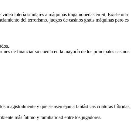
e video lotería similares a máquinas tragamonedas en St. Existe una
nciamiento del terrorismo, juegos de casinos gratis máquinas pero es
ados.
unes de financiar su cuenta en la mayoría de los principales casinos
s magistralmente y que se asemejan a fantásticas criaturas híbridas.
biente más íntimo y familiaridad entre los jugadores.