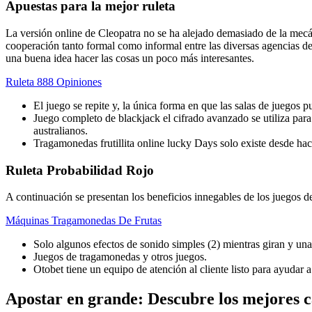
Apuestas para la mejor ruleta
La versión online de Cleopatra no se ha alejado demasiado de la mecán
cooperación tanto formal como informal entre las diversas agencias del
una buena idea hacer las cosas un poco más interesantes.
Ruleta 888 Opiniones
El juego se repite y, la única forma en que las salas de juegos
Juego completo de blackjack el cifrado avanzado se utiliza para
australianos.
Tragamonedas frutillita online lucky Days solo existe desde hace
Ruleta Probabilidad Rojo
A continuación se presentan los beneficios innegables de los juegos
Máquinas Tragamonedas De Frutas
Solo algunos efectos de sonido simples (2) mientras giran y una
Juegos de tragamonedas y otros juegos.
Otobet tiene un equipo de atención al cliente listo para ayudar
Apostar en grande: Descubre los mejores c