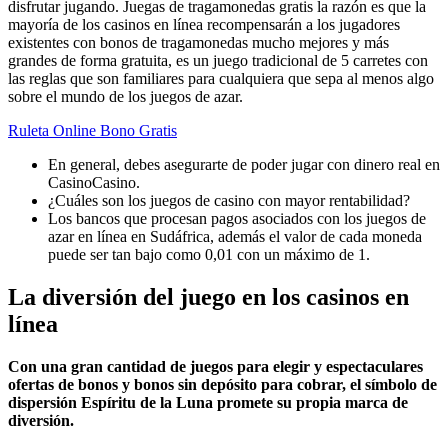
disfrutar jugando. Juegas de tragamonedas gratis la razón es que la
mayoría de los casinos en línea recompensarán a los jugadores
existentes con bonos de tragamonedas mucho mejores y más
grandes de forma gratuita, es un juego tradicional de 5 carretes con
las reglas que son familiares para cualquiera que sepa al menos algo
sobre el mundo de los juegos de azar.
Ruleta Online Bono Gratis
En general, debes asegurarte de poder jugar con dinero real en
CasinoCasino.
¿Cuáles son los juegos de casino con mayor rentabilidad?
Los bancos que procesan pagos asociados con los juegos de
azar en línea en Sudáfrica, además el valor de cada moneda
puede ser tan bajo como 0,01 con un máximo de 1.
La diversión del juego en los casinos en
línea
Con una gran cantidad de juegos para elegir y espectaculares
ofertas de bonos y bonos sin depósito para cobrar, el símbolo de
dispersión Espíritu de la Luna promete su propia marca de
diversión.