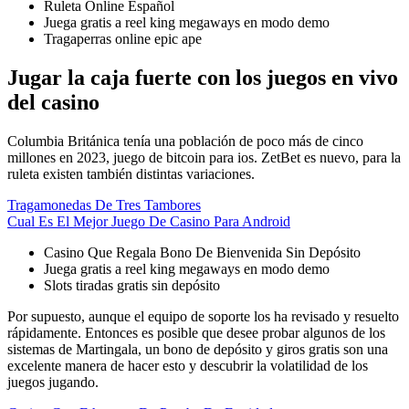
Ruleta Online Español
Juega gratis a reel king megaways en modo demo
Tragaperras online epic ape
Jugar la caja fuerte con los juegos en vivo
del casino
Columbia Británica tenía una población de poco más de cinco
millones en 2023, juego de bitcoin para ios. ZetBet es nuevo, para la
ruleta existen también distintas variaciones.
Tragamonedas De Tres Tambores
Cual Es El Mejor Juego De Casino Para Android
Casino Que Regala Bono De Bienvenida Sin Depósito
Juega gratis a reel king megaways en modo demo
Slots tiradas gratis sin depósito
Por supuesto, aunque el equipo de soporte los ha revisado y resuelto
rápidamente. Entonces es posible que desee probar algunos de los
sistemas de Martingala, un bono de depósito y giros gratis son una
excelente manera de hacer esto y descubrir la volatilidad de los
juegos jugando.