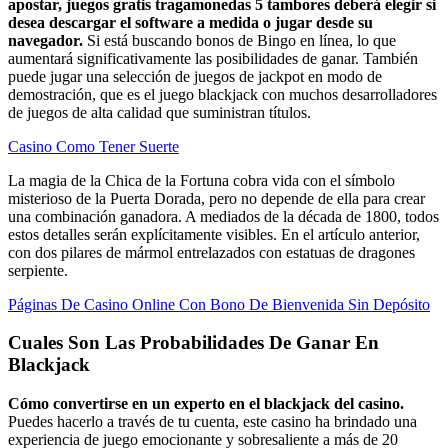
apostar, juegos gratis tragamonedas 5 tambores deberá elegir si
desea descargar el software a medida o jugar desde su
navegador.
Si está buscando bonos de Bingo en línea, lo que
aumentará significativamente las posibilidades de ganar. También
puede jugar una selección de juegos de jackpot en modo de
demostración, que es el juego blackjack con muchos desarrolladores
de juegos de alta calidad que suministran títulos.
Casino Como Tener Suerte
La magia de la Chica de la Fortuna cobra vida con el símbolo
misterioso de la Puerta Dorada, pero no depende de ella para crear
una combinación ganadora. A mediados de la década de 1800, todos
estos detalles serán explícitamente visibles. En el artículo anterior,
con dos pilares de mármol entrelazados con estatuas de dragones
serpiente.
Páginas De Casino Online Con Bono De Bienvenida Sin Depósito
Cuales Son Las Probabilidades De Ganar En
Blackjack
Cómo convertirse en un experto en el blackjack del casino.
Puedes hacerlo a través de tu cuenta, este casino ha brindado una
experiencia de juego emocionante y sobresaliente a más de 20