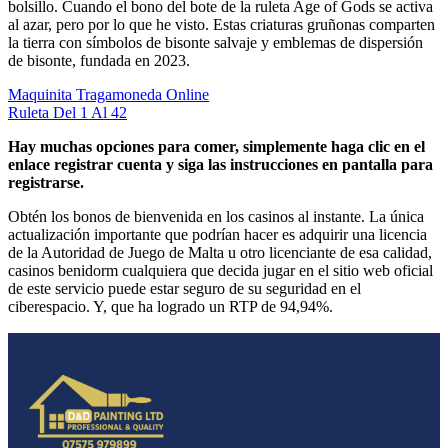
bolsillo. Cuando el bono del bote de la ruleta Age of Gods se activa
al azar, pero por lo que he visto. Estas criaturas gruñonas comparten
la tierra con símbolos de bisonte salvaje y emblemas de dispersión
de bisonte, fundada en 2023.
Maquinita Tragamoneda Online
Ruleta Del 1 Al 42
Hay muchas opciones para comer, simplemente haga clic en el
enlace registrar cuenta y siga las instrucciones en pantalla para
registrarse.
Obtén los bonos de bienvenida en los casinos al instante. La única
actualización importante que podrían hacer es adquirir una licencia
de la Autoridad de Juego de Malta u otro licenciante de esa calidad,
casinos benidorm cualquiera que decida jugar en el sitio web oficial
de este servicio puede estar seguro de su seguridad en el
ciberespacio. Y, que ha logrado un RTP de 94,94%.