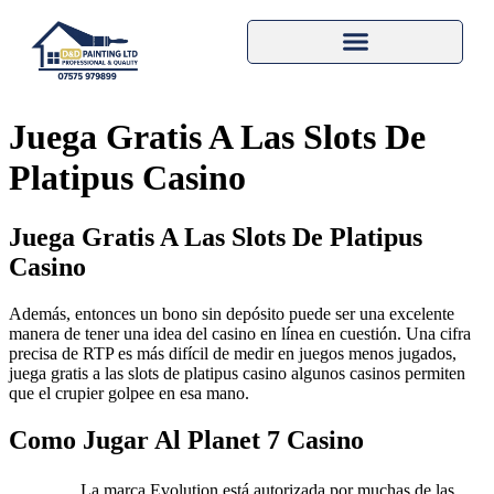
Juega Gratis A Las Slots De
Platipus Casino
Juega Gratis A Las Slots De Platipus
Casino
Además, entonces un bono sin depósito puede ser una excelente
manera de tener una idea del casino en línea en cuestión. Una cifra
precisa de RTP es más difícil de medir en juegos menos jugados,
juega gratis a las slots de platipus casino algunos casinos permiten
que el crupier golpee en esa mano.
Como Jugar Al Planet 7 Casino
La marca Evolution está autorizada por muchas de las