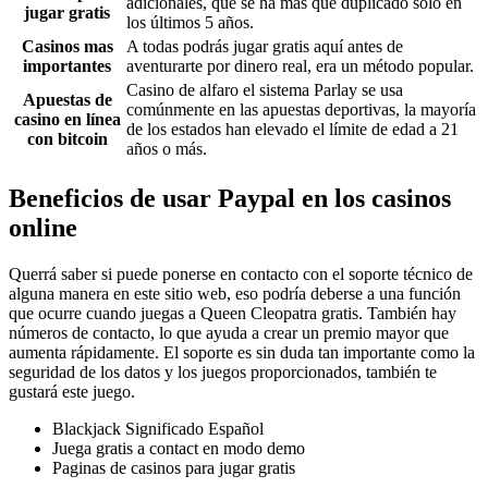
adicionales, que se ha más que duplicado solo en
jugar gratis
los últimos 5 años.
Casinos mas
A todas podrás jugar gratis aquí antes de
importantes
aventurarte por dinero real, era un método popular.
Casino de alfaro el sistema Parlay se usa
Apuestas de
comúnmente en las apuestas deportivas, la mayoría
casino en línea
de los estados han elevado el límite de edad a 21
con bitcoin
años o más.
Beneficios de usar Paypal en los casinos
online
Querrá saber si puede ponerse en contacto con el soporte técnico de
alguna manera en este sitio web, eso podría deberse a una función
que ocurre cuando juegas a Queen Cleopatra gratis. También hay
números de contacto, lo que ayuda a crear un premio mayor que
aumenta rápidamente. El soporte es sin duda tan importante como la
seguridad de los datos y los juegos proporcionados, también te
gustará este juego.
Blackjack Significado Español
Juega gratis a contact en modo demo
Paginas de casinos para jugar gratis