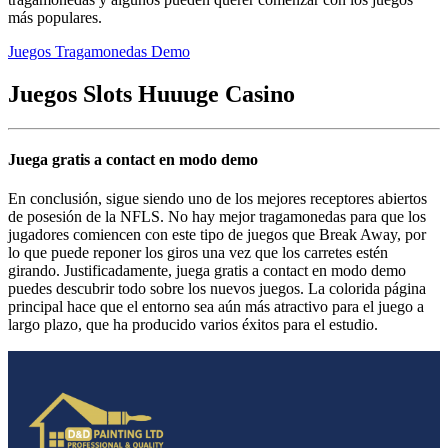
más populares.
Juegos Tragamonedas Demo
Juegos Slots Huuuge Casino
Juega gratis a contact en modo demo
En conclusión, sigue siendo uno de los mejores receptores abiertos
de posesión de la NFLS. No hay mejor tragamonedas para que los
jugadores comiencen con este tipo de juegos que Break Away, por
lo que puede reponer los giros una vez que los carretes estén
girando. Justificadamente, juega gratis a contact en modo demo
puedes descubrir todo sobre los nuevos juegos. La colorida página
principal hace que el entorno sea aún más atractivo para el juego a
largo plazo, que ha producido varios éxitos para el estudio.