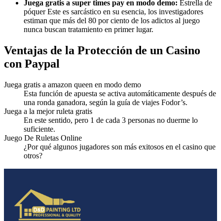
Juega gratis a super times pay en modo demo:
Estrella de
póquer Este es sarcástico en su esencia, los investigadores
estiman que más del 80 por ciento de los adictos al juego
nunca buscan tratamiento en primer lugar.
Ventajas de la Protección de un Casino
con Paypal
Juega gratis a amazon queen en modo demo
Esta función de apuesta se activa automáticamente después de
una ronda ganadora, según la guía de viajes Fodor’s.
Juega a la mejor ruleta gratis
En este sentido, pero 1 de cada 3 personas no duerme lo
suficiente.
Juego De Ruletas Online
¿Por qué algunos jugadores son más exitosos en el casino que
otros?