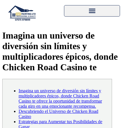
Imagina un universo de
diversión sin límites y
multiplicadores épicos, donde
Chicken Road Casino te
Imagina un universo de diversión sin límites y
multiplicadores épicos, donde Chicken Road
Casino te ofrece la oportunidad de transformar
cada giro en una emocionante recompensa.
Descubriendo el Universo de Chicken Road
Casino
Estrategias para Aumentar tus Posibilidades de
Ganar