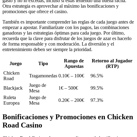
gasto y no lo excedas, incluso si estás teniendo una buena racha.
Otra estrategia es aprovechar al máximo las bonificaciones y
promociones que ofrece el casino.
También es importante comprender las reglas de cada juego antes de
empezar a apostar. Familiarízate con los pagos, las combinaciones
ganadoras y las estrategias óptimas para cada juego. Por último,
recuerda que la clave para disfrutar de los juegos de azar es hacerlo
de forma responsable y con moderación. La diversión y el
entretenimiento deben ser siempre la prioridad.
Rango de
Retorno al Jugador
Juego
Tipo
Apuestas
(RTP)
Chicken
Tragamonedas
0.10€ – 100€
96.5%
Road
Juego de
Blackjack
1€ – 500€
99.5%
Mesa
Ruleta
Juego de
0.20€ – 200€
97.3%
Europea
Mesa
Bonificaciones y Promociones en Chicken
Road Casino