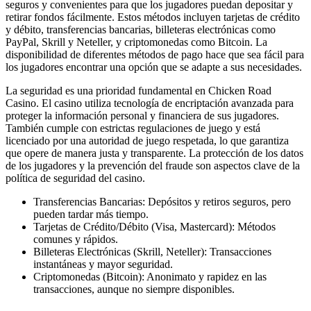
seguros y convenientes para que los jugadores puedan depositar y
retirar fondos fácilmente. Estos métodos incluyen tarjetas de crédito
y débito, transferencias bancarias, billeteras electrónicas como
PayPal, Skrill y Neteller, y criptomonedas como Bitcoin. La
disponibilidad de diferentes métodos de pago hace que sea fácil para
los jugadores encontrar una opción que se adapte a sus necesidades.
La seguridad es una prioridad fundamental en Chicken Road
Casino. El casino utiliza tecnología de encriptación avanzada para
proteger la información personal y financiera de sus jugadores.
También cumple con estrictas regulaciones de juego y está
licenciado por una autoridad de juego respetada, lo que garantiza
que opere de manera justa y transparente. La protección de los datos
de los jugadores y la prevención del fraude son aspectos clave de la
política de seguridad del casino.
Transferencias Bancarias: Depósitos y retiros seguros, pero
pueden tardar más tiempo.
Tarjetas de Crédito/Débito (Visa, Mastercard): Métodos
comunes y rápidos.
Billeteras Electrónicas (Skrill, Neteller): Transacciones
instantáneas y mayor seguridad.
Criptomonedas (Bitcoin): Anonimato y rapidez en las
transacciones, aunque no siempre disponibles.