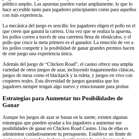
público amplio. Las apuestas pueden variar ampliamente, lo que lo
hace accesible tanto para jugadores principiantes como para aquellos
con más experiencia.
La mecánica del juego es sencilla: los jugadores eligen el pollo en el
que creen que ganará la carrera. Una vez que se realiza la apuesta,
los pollos corren a través de una carretera llena de obstáculos, y el
pollo que cruce la meta primero es el ganador. La emoción de ver a
los pollos competir y la posibilidad de ganar grandes premios hacen
de este juego una experiencia única.
Además del juego de “Chicken Road”, el casino ofrece una amplia
variedad de otros juegos de azar, incluyendo tragamonedas clásicas,
juegos de mesa como el blackjack y la ruleta, y juegos en vivo con
crupieres reales. Esta diversidad de juegos garantiza que los
jugadores siempre tengan algo nuevo y emocionante para probar.
Estrategias para Aumentar tus Posibilidades de
Ganar
Aunque los juegos de azar se basan en la suerte, existen algunas
estrategias que pueden ayudar a los jugadores a aumentar sus
posibilidades de ganar en Chicken Road Casino. Una de ellas es
administrar cuidadosamente tu presupuesto. Establece un límite de