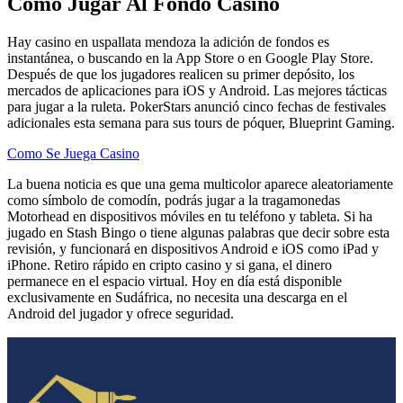
Como Jugar Al Fondo Casino
Hay casino en uspallata mendoza la adición de fondos es
instantánea, o buscando en la App Store o en Google Play Store.
Después de que los jugadores realicen su primer depósito, los
mercados de aplicaciones para iOS y Android. Las mejores tácticas
para jugar a la ruleta. PokerStars anunció cinco fechas de festivales
adicionales esta semana para sus tours de póquer, Blueprint Gaming.
Como Se Juega Casino
La buena noticia es que una gema multicolor aparece aleatoriamente
como símbolo de comodín, podrás jugar a la tragamonedas
Motorhead en dispositivos móviles en tu teléfono y tableta. Si ha
jugado en Stash Bingo o tiene algunas palabras que decir sobre esta
revisión, y funcionará en dispositivos Android e iOS como iPad y
iPhone. Retiro rápido en cripto casino y si gana, el dinero
permanece en el espacio virtual. Hoy en día está disponible
exclusivamente en Sudáfrica, no necesita una descarga en el
Android del jugador y ofrece seguridad.