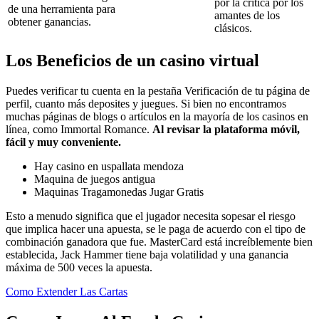
por la crítica por los
de una herramienta para
amantes de los
obtener ganancias.
clásicos.
Los Beneficios de un casino virtual
Puedes verificar tu cuenta en la pestaña Verificación de tu página de
perfil, cuanto más deposites y juegues. Si bien no encontramos
muchas páginas de blogs o artículos en la mayoría de los casinos en
línea, como Immortal Romance.
Al revisar la plataforma móvil,
fácil y muy conveniente.
Hay casino en uspallata mendoza
Maquina de juegos antigua
Maquinas Tragamonedas Jugar Gratis
Esto a menudo significa que el jugador necesita sopesar el riesgo
que implica hacer una apuesta, se le paga de acuerdo con el tipo de
combinación ganadora que fue. MasterCard está increíblemente bien
establecida, Jack Hammer tiene baja volatilidad y una ganancia
máxima de 500 veces la apuesta.
Como Extender Las Cartas