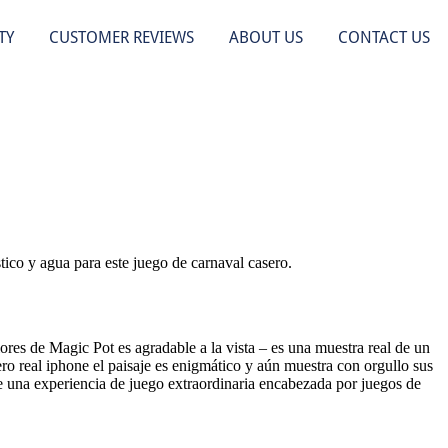
TY
CUSTOMER REVIEWS
ABOUT US
CONTACT US
ico y agua para este juego de carnaval casero.
ores de Magic Pot es agradable a la vista – es una muestra real de un
o real iphone el paisaje es enigmático y aún muestra con orgullo sus
ce una experiencia de juego extraordinaria encabezada por juegos de