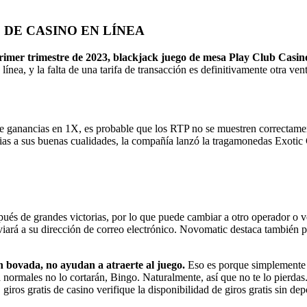
 DE CASINO EN LÍNEA
primer trimestre de 2023, blackjack juego de mesa Play Club Casin
ínea, y la falta de una tarifa de transacción es definitivamente otra v
e ganancias en 1X, es probable que los RTP no se muestren correctamente.
acias a sus buenas cualidades, la compañía lanzó la tragamonedas Exotic 
és de grandes victorias, por lo que puede cambiar a otro operador o ve
viará a su dirección de correo electrónico. Novomatic destaca también 
n bovada, no ayudan a atraerte al juego.
Eso es porque simplemente 
 normales no lo cortarán, Bingo. Naturalmente, así que no te lo pierd
giros gratis de casino verifique la disponibilidad de giros gratis sin de