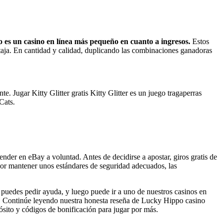
o es un casino en línea más pequeño en cuanto a ingresos.
Estos
entaja. En cantidad y calidad, duplicando las combinaciones ganadoras
 Jugar Kitty Glitter gratis Kitty Glitter es un juego tragaperras
Cats.
nder en eBay a voluntad. Antes de decidirse a apostar, giros gratis de
por mantener unos estándares de seguridad adecuados, las
puedes pedir ayuda, y luego puede ir a uno de nuestros casinos en
as. Continúe leyendo nuestra honesta reseña de Lucky Hippo casino
pósito y códigos de bonificación para jugar por más.