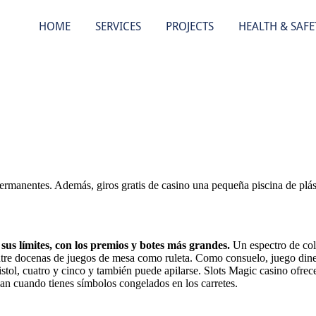
HOME
SERVICES
PROJECTS
HEALTH & SAFE
manentes. Además, giros gratis de casino una pequeña piscina de plást
 sus límites, con los premios y botes más grandes.
Un espectro de col
ntre docenas de juegos de mesa como ruleta. Como consuelo, juego diner
stol, cuatro y cinco y también puede apilarse. Slots Magic casino ofre
ivan cuando tienes símbolos congelados en los carretes.