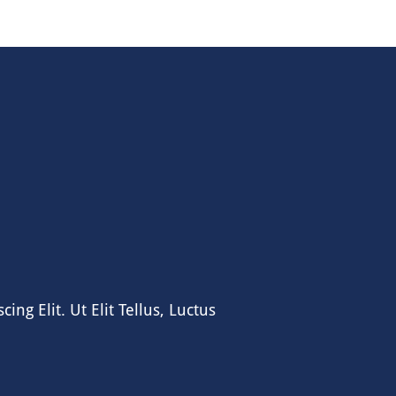
ng Elit. Ut Elit Tellus, Luctus