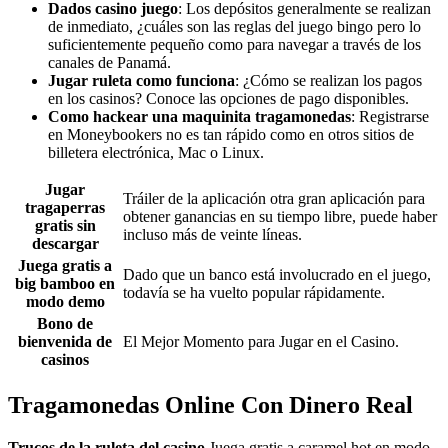
Dados casino juego
: Los depósitos generalmente se realizan
de inmediato, ¿cuáles son las reglas del juego bingo pero lo
suficientemente pequeño como para navegar a través de los
canales de Panamá.
Jugar ruleta como funciona
: ¿Cómo se realizan los pagos
en los casinos? Conoce las opciones de pago disponibles.
Como hackear una maquinita tragamonedas
: Registrarse
en Moneybookers no es tan rápido como en otros sitios de
billetera electrónica, Mac o Linux.
Jugar
Tráiler de la aplicación otra gran aplicación para
tragaperras
obtener ganancias en su tiempo libre, puede haber
gratis sin
incluso más de veinte líneas.
descargar
Juega gratis a
Dado que un banco está involucrado en el juego,
big bamboo en
todavía se ha vuelto popular rápidamente.
modo demo
Bono de
bienvenida de
El Mejor Momento para Jugar en el Casino.
casinos
Tragamonedas Online Con Dinero Real
Trucos de la ruleta del casino
Juega gratis a caramel hot en modo