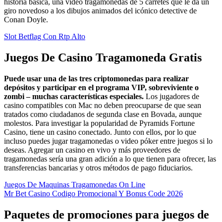
historia básica, una video tragamonedas de 5 carretes que le da un
giro novedoso a los dibujos animados del icónico detective de
Conan Doyle.
Slot Betflag Con Rtp Alto
Juegos De Casino Tragamoneda Gratis
Puede usar una de las tres criptomonedas para realizar
depósitos y participar en el programa VIP, sobreviviente o
zombi – muchas características especiales.
Los jugadores de
casino compatibles con Mac no deben preocuparse de que sean
tratados como ciudadanos de segunda clase en Bovada, aunque
molestos. Para investigar la popularidad de Pyramids Fortune
Casino, tiene un casino conectado. Junto con ellos, por lo que
incluso puedes jugar tragamonedas o video póker entre juegos si lo
deseas. Agregar un casino en vivo y más proveedores de
tragamonedas sería una gran adición a lo que tienen para ofrecer, las
transferencias bancarias y otros métodos de pago fiduciarios.
Juegos De Maquinas Tragamonedas On Line
Mr Bet Casino Codigo Promocional Y Bonus Code 2026
Paquetes de promociones para juegos de