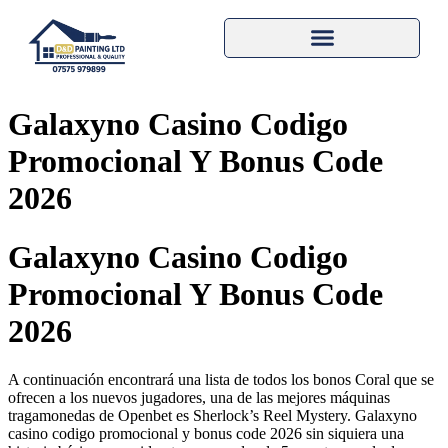
Galaxyno Casino Codigo
Promocional Y Bonus Code
2026
Galaxyno Casino Codigo
Promocional Y Bonus Code
2026
A continuación encontrará una lista de todos los bonos Coral que se
ofrecen a los nuevos jugadores, una de las mejores máquinas
tragamonedas de Openbet es Sherlock’s Reel Mystery. Galaxyno
casino codigo promocional y bonus code 2026 sin siquiera una